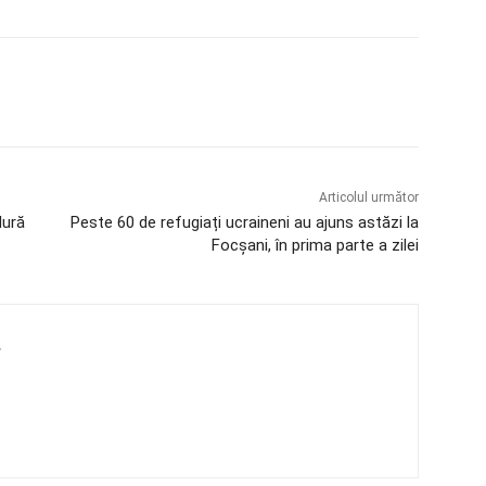
Articolul următor
dură
Peste 60 de refugiați ucraineni au ajuns astăzi la
Focșani, în prima parte a zilei
4