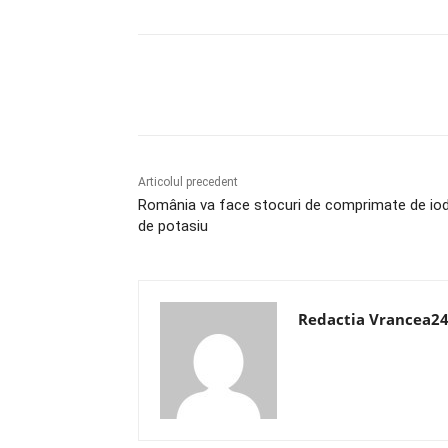
Acțiune
Articolul precedent
România va face stocuri de comprimate de io
de potasiu
Redactia Vrancea2