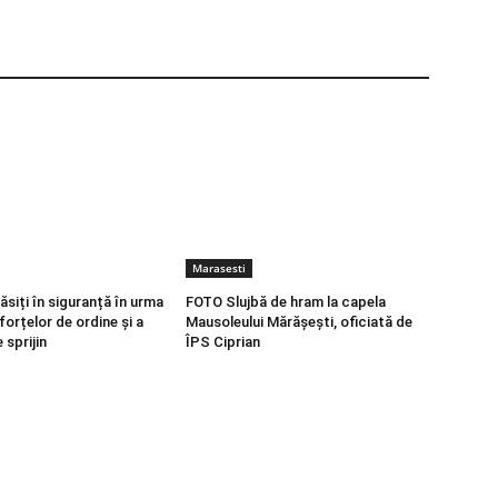
Marasesti
ăsiți în siguranță în urma
FOTO Slujbă de hram la capela
 forțelor de ordine și a
Mausoleului Mărășești, oficiată de
 sprijin
ÎPS Ciprian