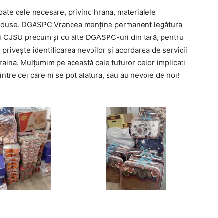
toate cele necesare, privind hrana, materialele
produse. DGASPC Vrancea menține permanent legătura
 CJSU precum și cu alte DGASPC-uri din țară, pentru
e privește identificarea nevoilor și acordarea de servicii
craina. Mulțumim pe această cale tuturor celor implicați
ntre cei care ni se pot alătura, sau au nevoie de noi!