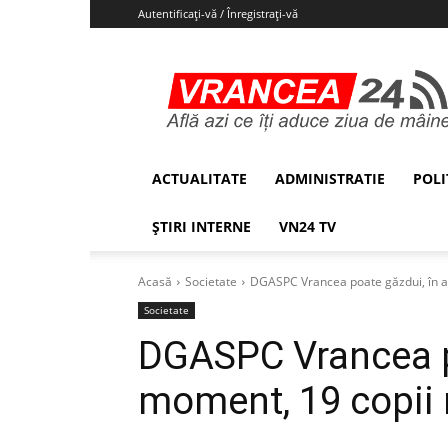
Autentificați-vă / Înregistrați-vă
Vrancea24
ACTUALITATE
ADMINISTRATIE
POLI
ȘTIRI INTERNE
VN24 TV
Acasă
Societate
DGASPC Vrancea poate găzdui, în ac
Societate
DGASPC Vrancea p
moment, 19 copii n