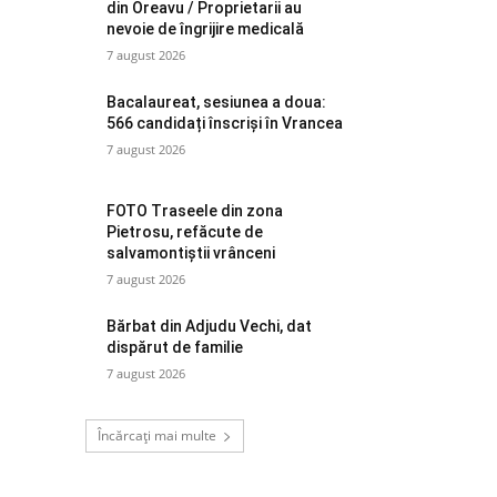
din Oreavu / Proprietarii au
nevoie de îngrijire medicală
7 august 2026
Bacalaureat, sesiunea a doua:
566 candidați înscriși în Vrancea
7 august 2026
FOTO Traseele din zona
Pietrosu, refăcute de
salvamontiștii vrânceni
7 august 2026
Bărbat din Adjudu Vechi, dat
dispărut de familie
7 august 2026
Încărcați mai multe