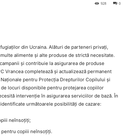
928
0
giaților din Ucraina. Alături de parteneri privați,
multe alimente şi alte produse de strictă necesitate.
ampanii și contribuie la asigurarea de produse
PC Vrancea completează și actualizează permanent
i Naționale pentru Protecția Drepturilor Copilului și
 de locuri disponibile pentru protejarea copiilor
ecesită intervenție în asigurarea serviciilor de bază. În
dentificate următoarele posibilități de cazare:
piii neînsoțiți;
 pentru copiii neînsoțiți.