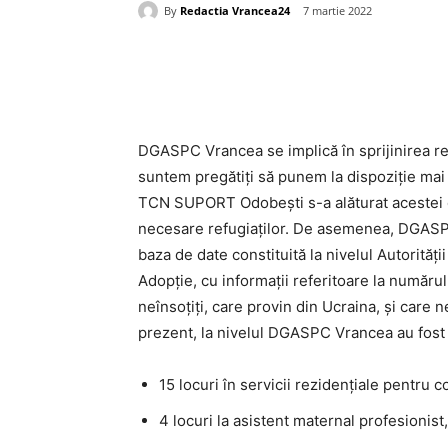
By
Redactia Vrancea24
7 martie 2022
Acțiune
DGASPC Vrancea se implică în sprijinirea refu
suntem pregătiți să punem la dispoziţie mai 
TCN SUPORT Odobești s-a alăturat acestei c
necesare refugiaților. De asemenea, DGAS
baza de date constituită la nivelul Autorități
Adopție, cu informații referitoare la numărul
neînsoțiți, care provin din Ucraina, și care n
prezent, la nivelul DGASPC Vrancea au fost i
15 locuri în servicii rezidențiale pentru co
4 locuri la asistent maternal profesionist,