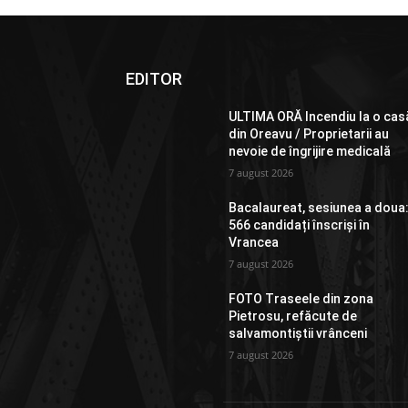
EDITOR
ULTIMA ORĂ Incendiu la o cas
din Oreavu / Proprietarii au
nevoie de îngrijire medicală
7 august 2026
Bacalaureat, sesiunea a doua
566 candidați înscriși în
Vrancea
7 august 2026
FOTO Traseele din zona
Pietrosu, refăcute de
salvamontiștii vrânceni
7 august 2026