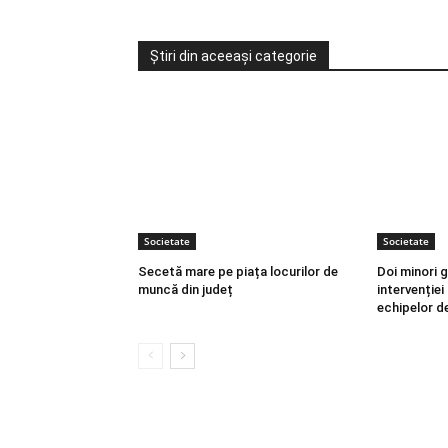
Știri din aceeași categorie
Societate
Societate
Secetă mare pe piața locurilor de
Doi minori g
muncă din județ
intervenției
echipelor de