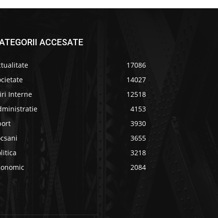
ATEGORII ACCESATE
tualitate
17086
cietate
14027
iri Interne
12518
ministratie
4153
port
3930
ocsani
3655
litica
3218
conomic
2084