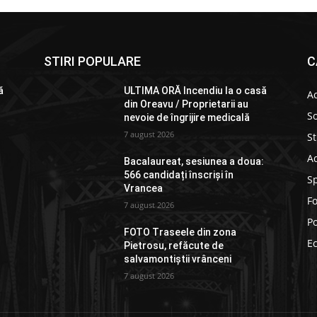
STIRI POPULARE
C
ă
ULTIMA ORĂ Incendiu la o casă
Ac
din Oreavu / Proprietarii au
So
nevoie de îngrijire medicală
7 august 2026
St
Ad
:
Bacalaureat, sesiunea a doua:
566 candidați înscriși în
S
Vrancea
F
7 august 2026
Po
FOTO Traseele din zona
E
Pietrosu, refăcute de
salvamontiștii vrânceni
7 august 2026