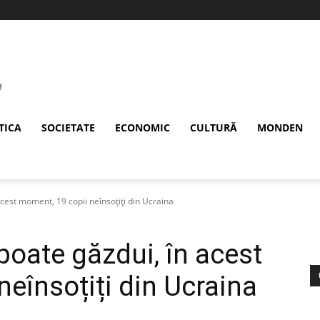
TICA
SOCIETATE
ECONOMIC
CULTURĂ
MONDEN
est moment, 19 copii neînsoțiți din Ucraina
oate găzdui, în acest
eînsoțiți din Ucraina