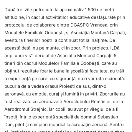
După trei zile petrecute la aproximativ 1.500 de metri
altitudine, în cadrul activităților educative desfășurate prin
protocolul de colaborare dintre DGASPC Vrancea, prin
Modulele Familiale Odobești, și Asociația Montană Carpați,
aventura tinerilor noștri a continuat tot la înălțime. De
această dată, nu pe munte, ci în zbor. Prin proiectul „Dă
aripi unui vis”, derulat de Asociația Montană Carpați, 5
tineri din cadrul Modulelor Familiale Odobești, care au
obținut rezultate foarte bune la școală și facultate, au trăit
o experiență pe care, cu siguranță, nu o vor uita niciodată:
bucuria de a vedea orașul Ploiești de sus, dintr-o
aeronavă, cu emoție, curaj și lumină în priviri. Zborurile au
fost realizate cu aeronavele Aeroclubului României, de la
Aerodromul Strejnic, iar copiii au avut privilegiul de a fi
însoțiți într-o experiență specială de domnul Sebastian
Dan, pilot și campion mondial la acrobație aeriană. Pentru