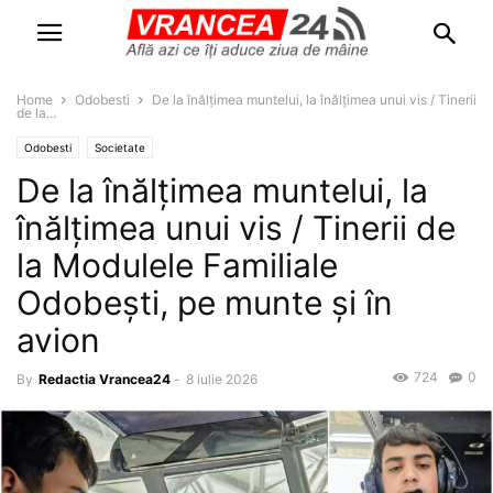
Home
Odobesti
De la înălțimea muntelui, la înălțimea unui vis / Tinerii
de la...
Odobesti
Societate
De la înălțimea muntelui, la
înălțimea unui vis / Tinerii de
la Modulele Familiale
Odobești, pe munte și în
avion
724
0
By
Redactia Vrancea24
-
8 iulie 2026