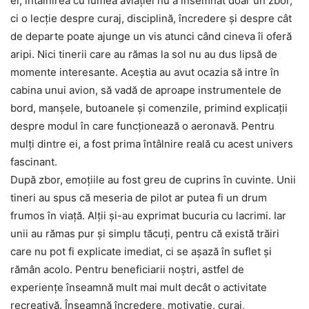
ei, întâlnirea cu lumea aviației nu a însemnat doar un zbor,
ci o lecție despre curaj, disciplină, încredere și despre cât
de departe poate ajunge un vis atunci când cineva îi oferă
aripi. Nici tinerii care au rămas la sol nu au dus lipsă de
momente interesante. Aceștia au avut ocazia să intre în
cabina unui avion, să vadă de aproape instrumentele de
bord, manșele, butoanele și comenzile, primind explicații
despre modul în care funcționează o aeronavă. Pentru
mulți dintre ei, a fost prima întâlnire reală cu acest univers
fascinant.
După zbor, emoțiile au fost greu de cuprins în cuvinte. Unii
tineri au spus că meseria de pilot ar putea fi un drum
frumos în viață. Alții și-au exprimat bucuria cu lacrimi. Iar
unii au rămas pur și simplu tăcuți, pentru că există trăiri
care nu pot fi explicate imediat, ci se așază în suflet și
rămân acolo. Pentru beneficiarii noștri, astfel de
experiențe înseamnă mult mai mult decât o activitate
recreativă. Înseamnă încredere, motivație, curaj,