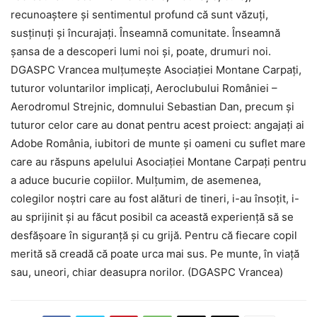
recunoaștere și sentimentul profund că sunt văzuți,
susținuți și încurajați. Înseamnă comunitate. Înseamnă
șansa de a descoperi lumi noi și, poate, drumuri noi.
DGASPC Vrancea mulțumește Asociației Montane Carpați,
tuturor voluntarilor implicați, Aeroclubului României –
Aerodromul Strejnic, domnului Sebastian Dan, precum și
tuturor celor care au donat pentru acest proiect: angajați ai
Adobe România, iubitori de munte și oameni cu suflet mare
care au răspuns apelului Asociației Montane Carpați pentru
a aduce bucurie copiilor. Mulțumim, de asemenea,
colegilor noștri care au fost alături de tineri, i-au însoțit, i-
au sprijinit și au făcut posibil ca această experiență să se
desfășoare în siguranță și cu grijă. Pentru că fiecare copil
merită să creadă că poate urca mai sus. Pe munte, în viață
sau, uneori, chiar deasupra norilor. (DGASPC Vrancea)