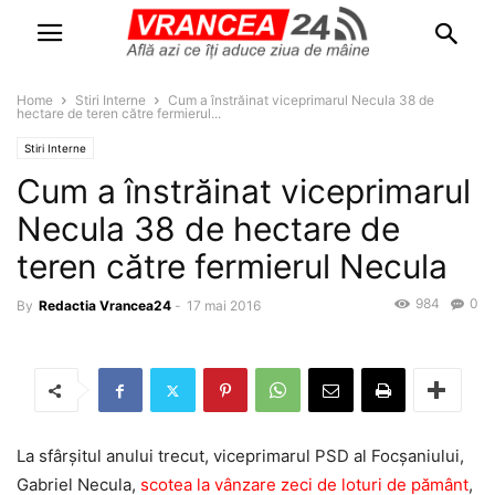
Home
Stiri Interne
Cum a înstrăinat viceprimarul Necula 38 de
hectare de teren către fermierul...
Stiri Interne
Cum a înstrăinat viceprimarul
Necula 38 de hectare de
teren către fermierul Necula
984
0
By
Redactia Vrancea24
-
17 mai 2016
La sfârşitul anului trecut, viceprimarul PSD al Focșaniului,
Gabriel Necula,
scotea la vânzare zeci de loturi de pământ
,