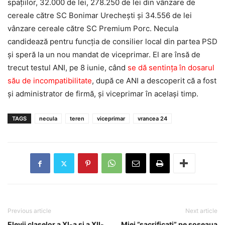
spaţiilor, 32.000 de lei, 278.250 de lei din vânzare de
cereale către SC Bonimar Urecheşti şi 34.556 de lei
vânzare cereale către SC Premium Porc. Necula
candidează pentru funcția de consilier local din partea PSD
și speră la un nou mandat de viceprimar. El are însă de
trecut testul ANI, pe 8 iunie, când
se dă sentința în dosarul
său de incompatibilitate
, după ce ANI a descoperit că a fost
și administrator de firmă, și viceprimar în același timp.
TAGS
necula
teren
viceprimar
vrancea 24
Previous article
Next article
Elevii claselor a XI-a și a XII-
Miei ”sacrificați” pe șoseaua