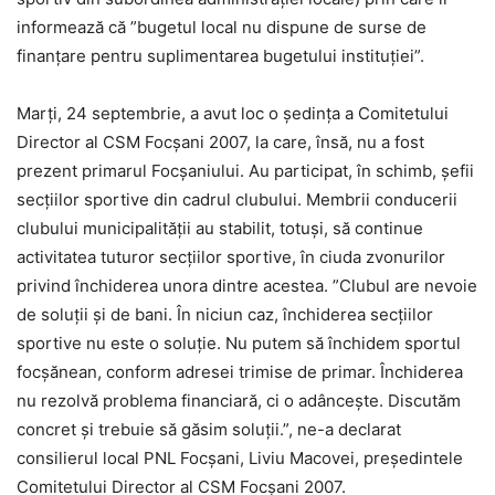
informează că ”bugetul local nu dispune de surse de
finanțare pentru suplimentarea bugetului instituției”.
Marți, 24 septembrie, a avut loc o ședința a Comitetului
Director al CSM Focșani 2007, la care, însă, nu a fost
prezent primarul Focșaniului. Au participat, în schimb, șefii
secțiilor sportive din cadrul clubului. Membrii conducerii
clubului municipalității au stabilit, totuși, să continue
activitatea tuturor secțiilor sportive, în ciuda zvonurilor
privind închiderea unora dintre acestea. ”Clubul are nevoie
de soluții și de bani. În niciun caz, închiderea secțiilor
sportive nu este o soluție. Nu putem să închidem sportul
focșănean, conform adresei trimise de primar. Închiderea
nu rezolvă problema financiară, ci o adâncește. Discutăm
concret și trebuie să găsim soluții.”, ne-a declarat
consilierul local PNL Focșani, Liviu Macovei, președintele
Comitetului Director al CSM Focșani 2007.