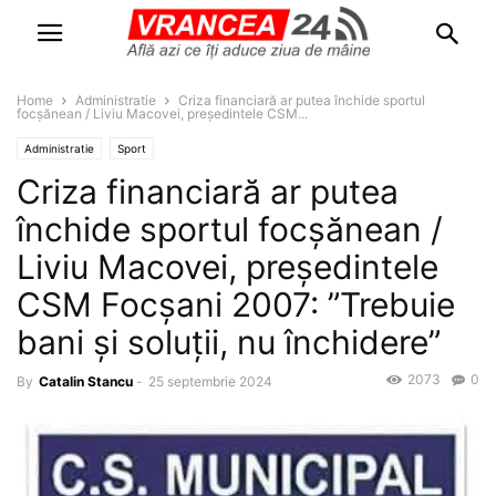
Home
Administratie
Criza financiară ar putea închide sportul
focșănean / Liviu Macovei, președintele CSM...
Administratie
Sport
Criza financiară ar putea
închide sportul focșănean /
Liviu Macovei, președintele
CSM Focșani 2007: ”Trebuie
bani și soluții, nu închidere”
2073
0
By
Catalin Stancu
-
25 septembrie 2024