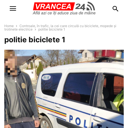
Home
Controale, în trafic, la cei care circulă cu biciclete, mopede și
trotinete electrice
politie biciclete 1
politie biciclete 1