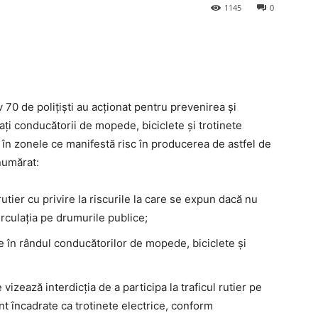
1145
0
v 70 de polițiști au acționat pentru prevenirea și
ți conducătorii de mopede, biciclete și trotinete
al în zonele ce manifestă risc în producerea de astfel de
numărat:
 rutier cu privire la riscurile la care se expun dacă nu
rculația pe drumurile publice;
e în rândul conducătorilor de mopede, biciclete și
vizează interdicția de a participa la traficul rutier pe
nt încadrate ca trotinete electrice, conform