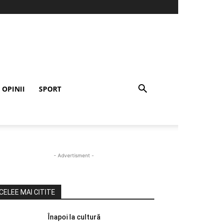
OPINII
SPORT
- Advertisment -
CELEE MAI CITITE
Înapoi la cultură