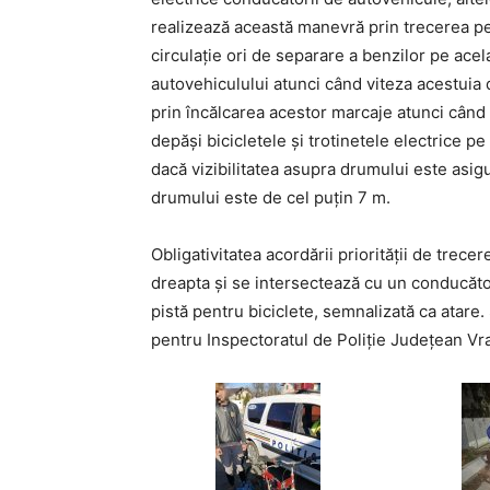
realizează această manevră prin trecerea pe
circulaţie ori de separare a benzilor pe acel
autovehiculului atunci când viteza acestuia
prin încălcarea acestor marcaje atunci când
depăşi bicicletele şi trotinetele electrice pe
dacă vizibilitatea asupra drumului este asig
drumului este de cel puţin 7 m.
Obligativitatea acordării priorității de trec
dreapta şi se intersectează cu un conducător 
pistă pentru biciclete, semnalizată ca atare.
pentru Inspectoratul de Poliție Județean Vr