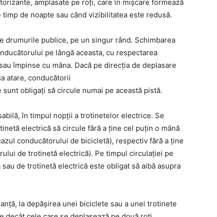
torizante, amplasate pe roţi, care în mişcare formează
 timp de noapte sau când vizibilitatea este redusă.
pe drumurile publice, pe un singur rând. Schimbarea
onducătorului pe lângă aceasta, cu respectarea
se sau împinse cu mâna. Dacă pe direcţia de deplasare
ca atare, conducătorii
ce sunt obligaţi să circule numai pe această pistă.
ilă, în timpul nopţii a trotinetelor electrice. Se
tinetă electrică să circule fără a ţine cel puţin o mână
azul conducătorului de bicicletă), respectiv fără a ţine
ui de trotinetă electrică). Pe timpul circulaţiei pe
 sau de trotinetă electrică este obligat să aibă asupra
anţă, la depăşirea unei biciclete sau a unei trotinete
le decât cele care se deplasează pe două roţi,