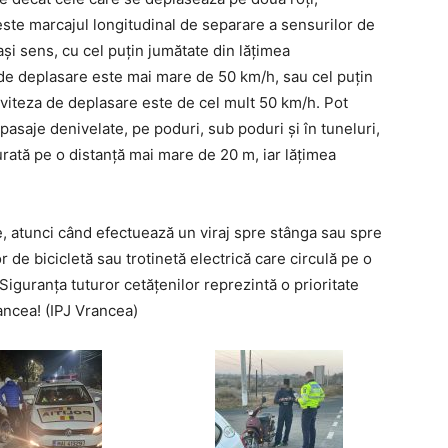
ste marcajul longitudinal de separare a sensurilor de
aşi sens, cu cel puţin jumătate din lăţimea
 de deplasare este mai mare de 50 km/h, sau cel puţin
 viteza de deplasare este de cel mult 50 km/h. Pot
 pasaje denivelate, pe poduri, sub poduri şi în tuneluri,
urată pe o distanţă mai mare de 20 m, iar lăţimea
ere, atunci când efectuează un viraj spre stânga sau spre
de bicicletă sau trotinetă electrică care circulă pe o
 Siguranța tuturor cetățenilor reprezintă o prioritate
ancea! (IPJ Vrancea)