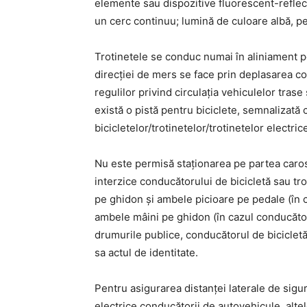
elemente sau dispozitive fluorescent-reflec
un cerc continuu; lumină de culoare albă, pe
Trotinetele se conduc numai în aliniament 
direcţiei de mers se face prin deplasarea c
regulilor privind circulaţia vehiculelor tra
există o pistă pentru biciclete, semnalizată 
bicicletelor/trotinetelor/trotinetelor electri
Nu este permisă staţionarea pe partea carosab
interzice conducătorului de bicicletă sau tro
pe ghidon şi ambele picioare pe pedale (în c
ambele mâini pe ghidon (în cazul conducătorul
drumurile publice, conducătorul de bicicletă
sa actul de identitate.
Pentru asigurarea distanţei laterale de sigur
electrice conducătorii de autovehicule, alte