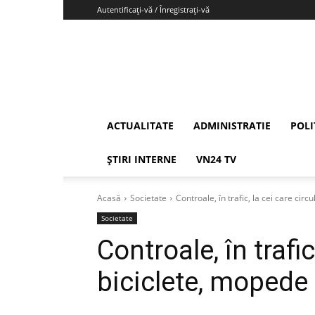
Autentificați-vă / Înregistrați-vă
Vrancea24
ACTUALITATE
ADMINISTRATIE
POLI
ȘTIRI INTERNE
VN24 TV
Acasă
Societate
Controale, în trafic, la cei care circu
Societate
Controale, în trafic
biciclete, mopede ș