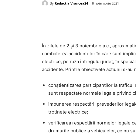
By
Redactia Vrancea24
8 noiembrie 2021
Acțiune
În zilele de 2 și 3 noiembrie a.c., aproximati
combaterea accidentelor în care sunt implica
electrice, pe raza întregului județ, în speci
accidente. Printre obiectivele acțiunii s-au 
conștientizarea participanților la traficul
sunt respectate normele legale privind ci
impunerea respectării prevederilor legal
trotinete electrice;
verificarea respectării normelor legale ce 
drumurile publice a vehiculelor, ce nu su