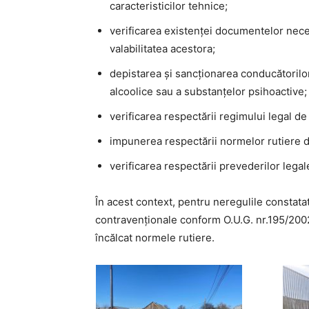
caracteristicilor tehnice;
verificarea existenței documentelor nece
valabilitatea acestora;
depistarea și sancționarea conducătorilor
alcoolice sau a substanțelor psihoactive;
verificarea respectării regimului legal de 
impunerea respectării normelor rutiere de c
verificarea respectării prevederilor legal
În acest context, pentru neregulile constatat
contravenționale conform O.U.G. nr.195/2002, 
încălcat normele rutiere.