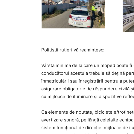
Polițiștii rutieri vă reamintesc:
Vârsta minimă de la care un moped poate fi 
conducătorul acestuia trebuie să dețină p
înmatriculării sau înregistrării pentru a put
asigurare obligatorie de răspundere civilă și
cu mijloace de iluminare și dispozitive refl
Ca elemente de noutate, bicicletele/trotinet
avertizare sonoră, pe lângă celelalte echipa
sistem funcțional de direcție, mijloace de il