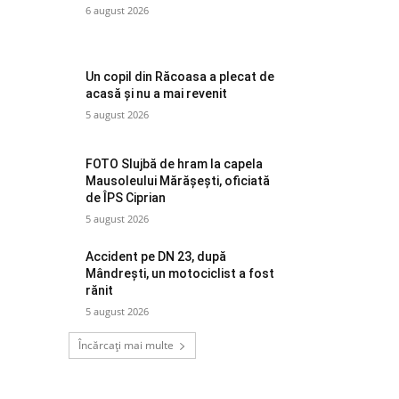
6 august 2026
Un copil din Răcoasa a plecat de
acasă și nu a mai revenit
5 august 2026
FOTO Slujbă de hram la capela
Mausoleului Mărășești, oficiată
de ÎPS Ciprian
5 august 2026
Accident pe DN 23, după
Mândrești, un motociclist a fost
rănit
5 august 2026
Încărcați mai multe