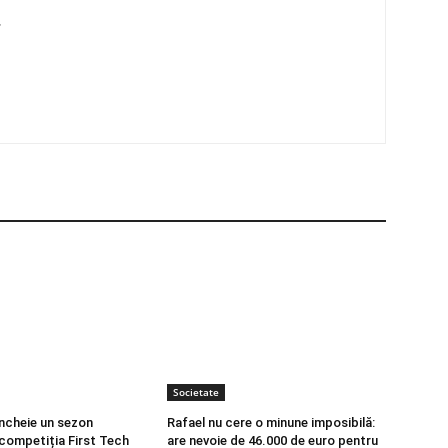
4
Societate
încheie un sezon
Rafael nu cere o minune imposibilă:
 competiția First Tech
are nevoie de 46.000 de euro pentru