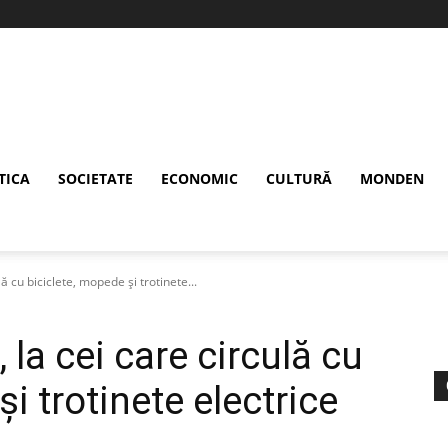
TICA
SOCIETATE
ECONOMIC
CULTURĂ
MONDEN
lă cu biciclete, mopede și trotinete...
, la cei care circulă cu
i trotinete electrice