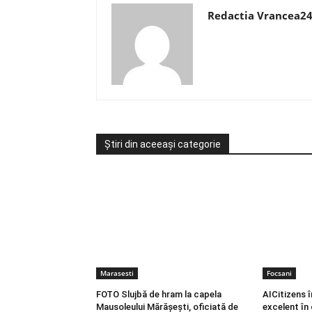
Redactia Vrancea2
Știri din aceeași categorie
Marasesti
Focsani
FOTO Slujbă de hram la capela
AICitizens 
Mausoleului Mărășești, oficiată de
excelent în