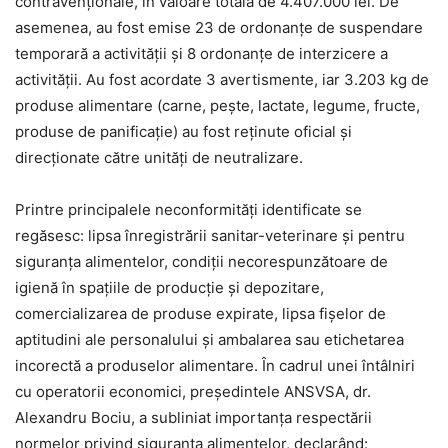
contravenționale, în valoare totală de 4.407.000 lei. De
asemenea, au fost emise 23 de ordonanțe de suspendare
temporară a activității și 8 ordonanțe de interzicere a
activității. Au fost acordate 3 avertismente, iar 3.203 kg de
produse alimentare (carne, pește, lactate, legume, fructe,
produse de panificație) au fost reținute oficial și
direcționate către unități de neutralizare.
Printre principalele neconformități identificate se
regăsesc: lipsa înregistrării sanitar-veterinare și pentru
siguranța alimentelor, condiții necorespunzătoare de
igienă în spațiile de producție și depozitare,
comercializarea de produse expirate, lipsa fișelor de
aptitudini ale personalului și ambalarea sau etichetarea
incorectă a produselor alimentare. În cadrul unei întâlniri
cu operatorii economici, președintele ANSVSA, dr.
Alexandru Bociu, a subliniat importanța respectării
normelor privind siguranța alimentelor, declarând: