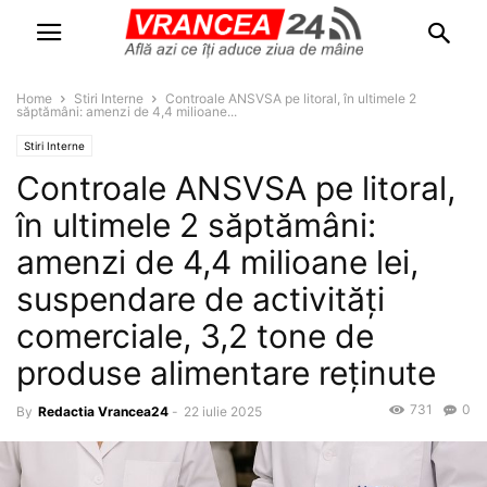
Home
Stiri Interne
Controale ANSVSA pe litoral, în ultimele 2
săptămâni: amenzi de 4,4 milioane...
Stiri Interne
Controale ANSVSA pe litoral,
în ultimele 2 săptămâni:
amenzi de 4,4 milioane lei,
suspendare de activități
comerciale, 3,2 tone de
produse alimentare reținute
731
0
By
Redactia Vrancea24
-
22 iulie 2025