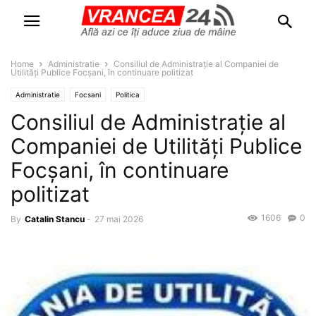
Home
Administratie
Consiliul de Administrație al Companiei de
Utilități Publice Focșani, în continuare politizat
Administratie
Focsani
Politica
Consiliul de Administrație al
Companiei de Utilități Publice
Focșani, în continuare
politizat
1606
0
By
Catalin Stancu
-
27 mai 2026