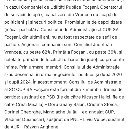
în cazul Companiei de Utilități Publice Focșani. Operatorul
de servicii de apă și canalizare din Vrancea nu scapă de
politicieni și sinecuri politice. Promisiunile de depolitizare
(măcar parțială) a Consiliului de Administrație al CUP SA
Focșani, din ultimii ani, nu au fost respectate de șefii de
partide. Acționarii companiei sunt Consiliul Județean
Vrancea, cu peste 62%, Primăria Focșani, cu peste 36%, și
celelalte primării de localități urbane din județ, cu procente
infime. Prin urmare, membrii Consiliului de Administrație
s-au desemnat în urma negocierilor politice: și după 2020
și după 2024. În acest moment, Consiliul de Administrație
al SC CUP SA Focșani este format din 7 membri, trimiși de
partide: susținuți de PSD (fie de către Nicușor Halici, fie de
către Cristi Misăilă) – Doru Geany Bălan, Cristina Stoica,
Dorinel Gheorghe, Manolache Jujău – ex-angajat CUP,
Vladimir Dușinschi); susținut de PNL – Liviu Vulpe; susținut
de AUR – Răzvan Anghene.