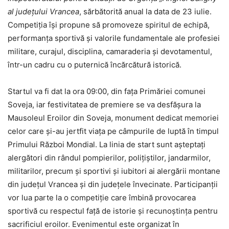
al județului Vrancea
, sărbătorită anual la data de 23 iulie.
Competiția își propune să promoveze spiritul de echipă,
performanța sportivă și valorile fundamentale ale profesiei
militare, curajul, disciplina, camaraderia și devotamentul,
într-un cadru cu o puternică încărcătură istorică.
Startul va fi dat la ora 09:00, din fața Primăriei comunei
Soveja, iar festivitatea de premiere se va desfășura la
Mausoleul Eroilor din Soveja, monument dedicat memoriei
celor care și-au jertfit viața pe câmpurile de luptă în timpul
Primului Război Mondial. La linia de start sunt așteptați
alergători din rândul pompierilor, polițiștilor, jandarmilor,
militarilor, precum și sportivi și iubitori ai alergării montane
din județul Vrancea și din județele învecinate. Participanții
vor lua parte la o competiție care îmbină provocarea
sportivă cu respectul față de istorie și recunoștința pentru
sacrificiul eroilor. Evenimentul este organizat în