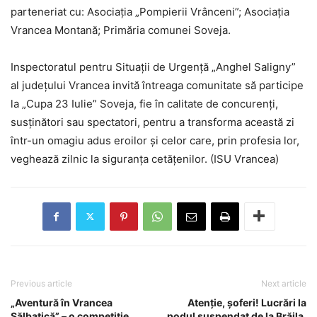
parteneriat cu: Asociația „Pompierii Vrânceni”; Asociația
Vrancea Montană; Primăria comunei Soveja.
Inspectoratul pentru Situații de Urgență „Anghel Saligny”
al județului Vrancea invită întreaga comunitate să participe
la „Cupa 23 Iulie” Soveja, fie în calitate de concurenți,
susținători sau spectatori, pentru a transforma această zi
într-un omagiu adus eroilor și celor care, prin profesia lor,
veghează zilnic la siguranța cetățenilor. (ISU Vrancea)
Previous article
Next article
„Aventură în Vrancea
Atenție, șoferi! Lucrări la
Sălbatică” – o competiție
podul suspendat de la Brăila,