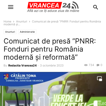
Home
Anunturi
Comunicat de presă ”PNRR: Fonduri pentru România
modernă și...
Anunturi
Administratie
Comunicat de presă ”PNRR:
Fonduri pentru România
modernă și reformată”
734
0
By
Redactia Vrancea24
-
3 octombrie 2023