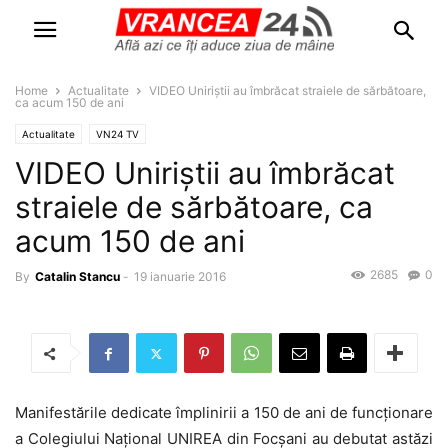
Home
Actualitate
VIDEO Uniriștii au îmbrăcat straiele de sărbătoare,
ca acum 150 de ani
Actualitate
VN24 TV
VIDEO Uniriștii au îmbrăcat
straiele de sărbătoare, ca
acum 150 de ani
2685
0
By
Catalin Stancu
-
19 ianuarie 2016
Manifestările dedicate împlinirii a 150 de ani de funcționare
a Colegiului Național UNIREA din Focșani au debutat astăzi