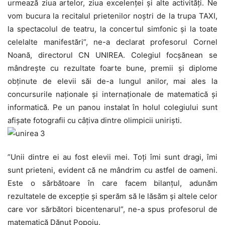
urmează ziua artelor, ziua excelenței și alte activități. Ne
vom bucura la recitalul prietenilor noștri de la trupa TAXI,
la spectacolul de teatru, la concertul simfonic și la toate
celelalte manifestări”, ne-a declarat profesorul Cornel
Noană, directorul CN UNIREA. Colegiul focșănean se
mândrește cu rezultate foarte bune, premii și diplome
obținute de elevii săi de-a lungul anilor, mai ales la
concursurile naționale și internaționale de matematică și
informatică. Pe un panou instalat în holul colegiului sunt
afișate fotografii cu câțiva dintre olimpicii uniriști.
”Unii dintre ei au fost elevii mei. Toți îmi sunt dragi, îmi
sunt prieteni, evident că ne mândrim cu astfel de oameni.
Este o sărbătoare în care facem bilanțul, adunăm
rezultatele de excepție și sperăm să le lăsăm și altele celor
care vor sărbători bicentenarul”, ne-a spus profesorul de
matematică Dănuț Popoiu.