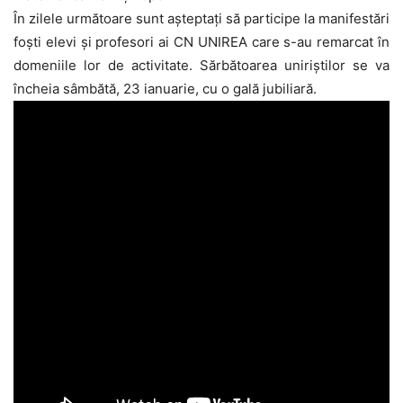
În zilele următoare sunt așteptați să participe la manifestări
foști elevi și profesori ai CN UNIREA care s-au remarcat în
domeniile lor de activitate. Sărbătoarea uniriștilor se va
încheia sâmbătă, 23 ianuarie, cu o gală jubiliară.