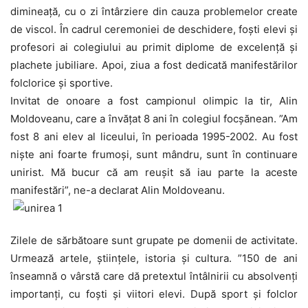
dimineață, cu o zi întârziere din cauza problemelor create
de viscol. În cadrul ceremoniei de deschidere, foști elevi și
profesori ai colegiului au primit diplome de excelență și
plachete jubiliare. Apoi, ziua a fost dedicată manifestărilor
folclorice și sportive.
Invitat de onoare a fost campionul olimpic la tir, Alin
Moldoveanu, care a învățat 8 ani în colegiul focșănean. ”Am
fost 8 ani elev al liceului, în perioada 1995-2002. Au fost
niște ani foarte frumoși, sunt mândru, sunt în continuare
unirist. Mă bucur că am reușit să iau parte la aceste
manifestări”, ne-a declarat Alin Moldoveanu.
Zilele de sărbătoare sunt grupate pe domenii de activitate.
Urmează artele, științele, istoria și cultura. ”150 de ani
înseamnă o vârstă care dă pretextul întâlnirii cu absolvenți
importanți, cu foști și viitori elevi. După sport și folclor