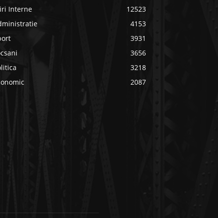
iri Interne
12523
ministratie
4153
port
3931
ocsani
3656
litica
3218
conomic
2087