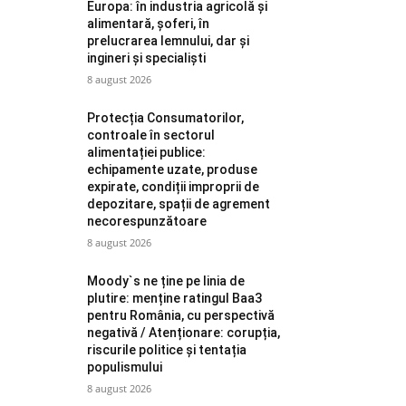
Europa: în industria agricolă și
alimentară, șoferi, în
prelucrarea lemnului, dar și
ingineri și specialiști
8 august 2026
Protecția Consumatorilor,
controale în sectorul
alimentației publice:
echipamente uzate, produse
expirate, condiții improprii de
depozitare, spații de agrement
necorespunzătoare
8 august 2026
Moody`s ne ține pe linia de
plutire: menține ratingul Baa3
pentru România, cu perspectivă
negativă / Atenționare: corupția,
riscurile politice și tentația
populismului
8 august 2026