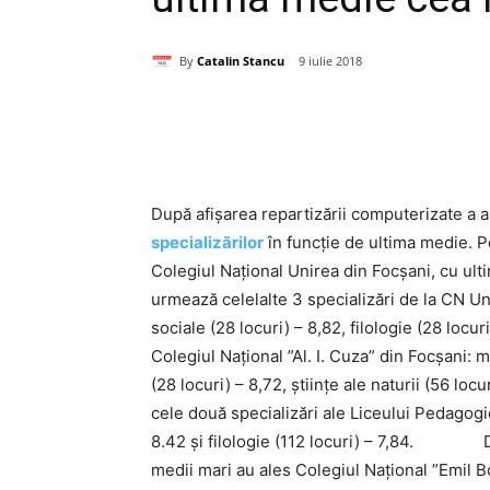
By
Catalin Stancu
9 iulie 2018
Acțiune
După afișarea repartizării computerizate a ab
specializărilor
în funcție de ultima medie. Pe 
Colegiul Național Unirea din Focșani, cu ul
urmează celelalte 3 specializări de la CN Un
sociale (28 locuri) – 8,82, filologie (28 locu
Colegiul Național ”Al. I. Cuza” din Focșani: m
(28 locuri) – 8,72, științe ale naturii (56 locu
cele două specializări ale Liceului Pedagogic
8.42 și filologie (112 locuri) – 7,84. Din
medii mari au ales Colegiul Național ”Emil B