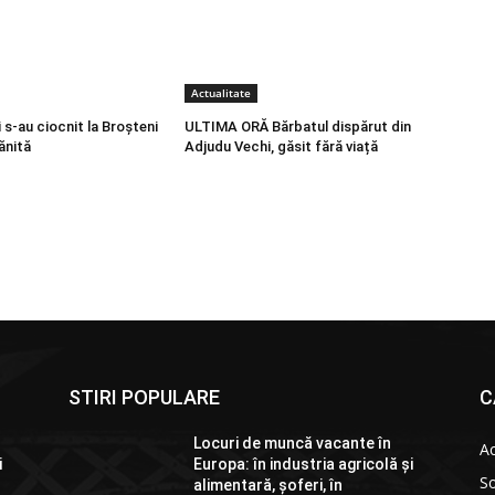
Actualitate
s-au ciocnit la Broșteni
ULTIMA ORĂ Bărbatul dispărut din
ănită
Adjudu Vechi, găsit fără viață
STIRI POPULARE
C
Locuri de muncă vacante în
Ac
i
Europa: în industria agricolă și
So
alimentară, șoferi, în