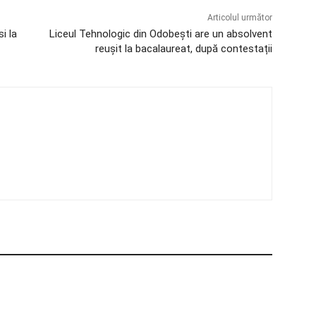
Articolul următor
i la
Liceul Tehnologic din Odobești are un absolvent
reușit la bacalaureat, după contestații