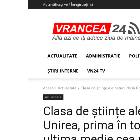
Autentificați-vă / Înregistrați-vă
Vrancea24
ACTUALITATE
ADMINISTRATIE
POLI
ȘTIRI INTERNE
VN24 TV
Acasă
Actualitate
Clasa de științe ale naturii de la C
Actualitate
Clasa de științe al
Unirea, prima în to
ultima medie cea