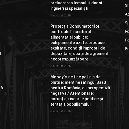
prelucrarea lemnului, dar și
St
ingineri și specialiști
Ad
8 august 2026
S
Protecția Consumatorilor,
F
controale în sectorul
alimentației publice:
Po
echipamente uzate, produse
expirate, condiții improprii de
E
t
depozitare, spații de agrement
necorespunzătoare
8 august 2026
Moody`s ne ține pe linia de
plutire: menține ratingul Baa3
vă
pentru România, cu perspectivă
negativă / Atenționare:
corupția, riscurile politice și
tentația populismului
8 august 2026