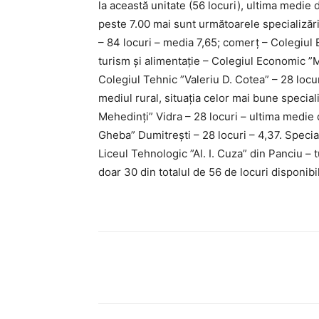
la această unitate (56 locuri), ultima medie
peste 7.00 mai sunt următoarele specializă
– 84 locuri – media 7,65; comerț – Colegiul 
turism și alimentație – Colegiul Economic ”Mi
Colegiul Tehnic ”Valeriu D. Cotea” – 28 locur
mediul rural, situația celor mai bune special
Mehedinți” Vidra – 28 locuri – ultima medie 
Gheba” Dumitrești – 28 locuri – 4,37. Speci
Liceul Tehnologic ”Al. I. Cuza” din Panciu – 
doar 30 din totalul de 56 de locuri disponibil
Acțiune