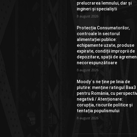
prelucrarea lemnului, dar și
ingineri și specialiști
8 august 2026
Protecția Consumatorilor,
controale în sectorul
alimentației publice:
echipamente uzate, produse
expirate, condiții improprii de
depozitare, spații de agremen
necorespunzătoare
8 august 2026
Moody`s ne ține pe linia de
plutire: menține ratingul Baa3
pentru România, cu perspecti
negativă / Atenționare:
corupția, riscurile politice și
tentația populismului
8 august 2026