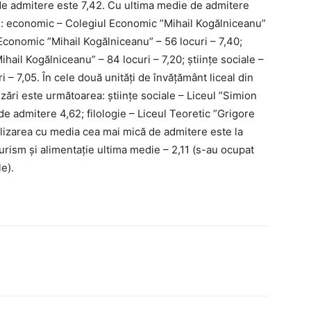
 de admitere este 7,42. Cu ultima medie de admitere
ri: economic – Colegiul Economic ”Mihail Kogălniceanu”
Economic ”Mihail Kogălniceanu” – 56 locuri – 7,40;
hail Kogălniceanu” – 84 locuri – 7,20; științe sociale –
i – 7,05. În cele două unități de învățământ liceal din
izări este următoarea: științe sociale – Liceul ”Simion
de admitere 4,62; filologie – Liceul Teoretic ”Grigore
alizarea cu media cea mai mică de admitere este la
turism și alimentație ultima medie – 2,11 (s-au ocupat
e).