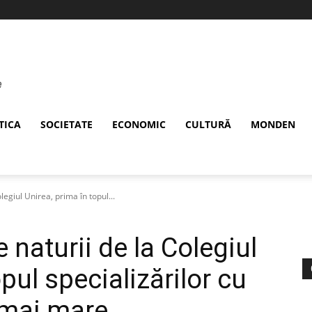
TICA
SOCIETATE
ECONOMIC
CULTURĂ
MONDEN
olegiul Unirea, prima în topul...
e naturii de la Colegiul
pul specializărilor cu
 mai mare