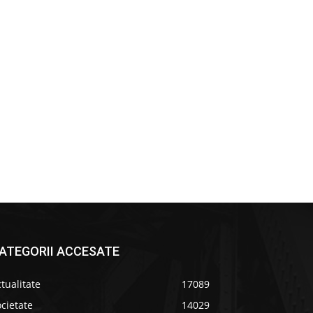
ATEGORII ACCESATE
tualitate
17089
cietate
14029