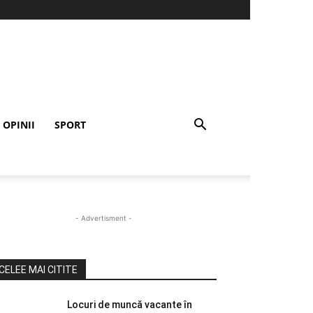
OPINII
SPORT
- Advertisment -
CELEE MAI CITITE
Locuri de muncă vacante în