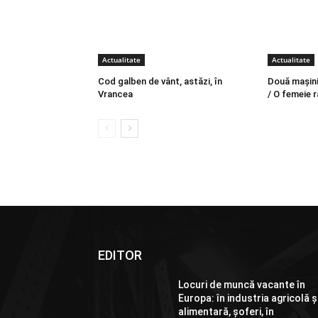
Actualitate
Actualitate
Cod galben de vânt, astăzi, în
Două mașini 
Vrancea
/ O femeie r
EDITOR
Locuri de muncă vacante în
Europa: în industria agricolă ș
alimentară, șoferi, în