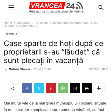
Home
Societate
Case sparte de hoți după ce proprietarii s-au
”lăudat” că sunt plecați...
Societate
Case sparte de hoți după ce
proprietarii s-au ”lăudat” că
sunt plecați în vacanță
935
0
By
Catalin Stancu
-
12 iulie 2018
Mai multe vile de la marginea municipiului Focșani, situate
în noile cartiere amplasate spre comuna Vânători, au fost