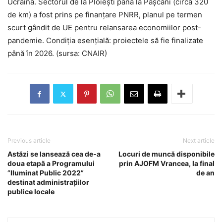
Ucraina. Sectorul de la Ploiești până la Pașcani (circa 320
de km) a fost prins pe finanțare PNRR, planul pe termen
scurt gândit de UE pentru relansarea economiilor post-
pandemie. Condiția esențială: proiectele să fie finalizate
până în 2026. (sursa: CNAIR)
Previous article
Next article
Astăzi se lansează cea de-a
Locuri de muncă disponibile
doua etapă a Programului
prin AJOFM Vrancea, la final
”Iluminat Public 2022”
de an
destinat administrațiilor
publice locale