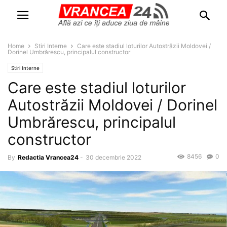
Home
Stiri Interne
Care este stadiul loturilor Autostrăzii Moldovei /
Dorinel Umbrărescu, principalul constructor
Stiri Interne
Care este stadiul loturilor
Autostrăzii Moldovei / Dorinel
Umbrărescu, principalul
constructor
8456
0
By
Redactia Vrancea24
-
30 decembrie 2022