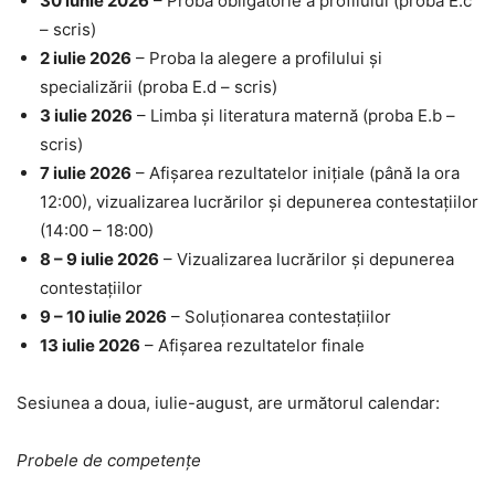
30 iunie 2026
– Proba obligatorie a profilului (proba E.c
– scris)
2 iulie 2026
– Proba la alegere a profilului și
specializării (proba E.d – scris)
3 iulie 2026
– Limba și literatura maternă (proba E.b –
scris)
7 iulie 2026
– Afișarea rezultatelor inițiale (până la ora
12:00), vizualizarea lucrărilor și depunerea contestațiilor
(14:00 – 18:00)
8 – 9 iulie 2026
– Vizualizarea lucrărilor și depunerea
contestațiilor
9 – 10 iulie 2026
– Soluționarea contestațiilor
13 iulie 2026
– Afișarea rezultatelor finale
Sesiunea a doua, iulie-august, are următorul calendar:
Probele de competențe