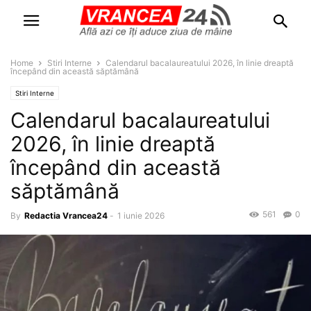
Home
Stiri Interne
Calendarul bacalaureatului 2026, în linie dreaptă
începând din această săptămână
Stiri Interne
Calendarul bacalaureatului
2026, în linie dreaptă
începând din această
săptămână
561
0
By
Redactia Vrancea24
-
1 iunie 2026