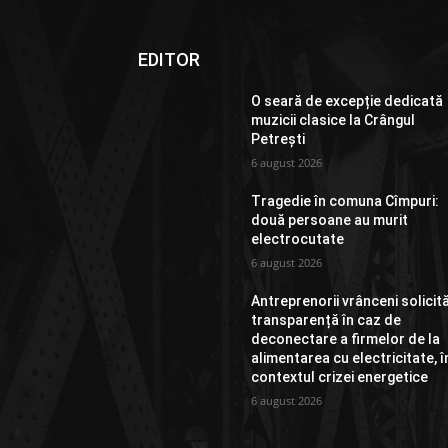
EDITOR
O seară de excepție dedicată
muzicii clasice la Crângul
Petrești
6 august 2026
Tragedie în comuna Cîmpuri:
două persoane au murit
electrocutate
6 august 2026
Antreprenorii vrânceni solicit
transparență în caz de
deconectare a firmelor de la
alimentarea cu electricitate, î
contextul crizei energetice
6 august 2026