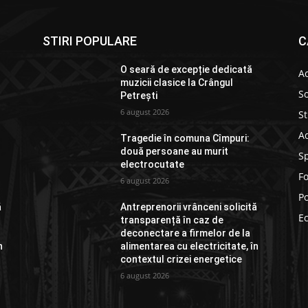
STIRI POPULARE
C
O seară de excepție dedicată
Ac
muzicii clasice la Crângul
So
Petrești
6 august 2026
St
Ad
Tragedie în comuna Cîmpuri:
două persoane au murit
S
electrocutate
F
6 august 2026
Po
ă
Antreprenorii vrânceni solicită
E
transparență în caz de
deconectare a firmelor de la
n
alimentarea cu electricitate, în
contextul crizei energetice
6 august 2026