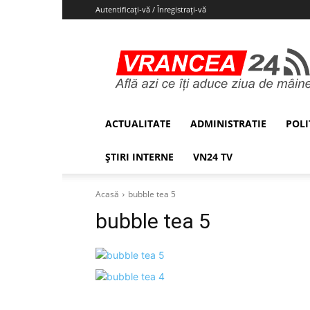
Autentificați-vă / Înregistrați-vă
Vrancea24
ACTUALITATE
ADMINISTRATIE
POLI
ȘTIRI INTERNE
VN24 TV
Acasă
bubble tea 5
bubble tea 5