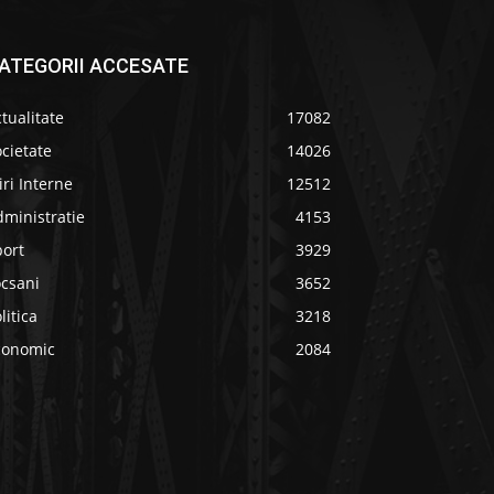
ATEGORII ACCESATE
tualitate
17082
cietate
14026
iri Interne
12512
ministratie
4153
port
3929
ocsani
3652
litica
3218
conomic
2084