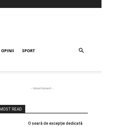
OPINII
SPORT
- Advertisment -
MOST READ
O seară de excepție dedicată