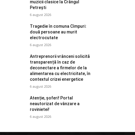
muzicii clasice la Crângul
Petrești
6 august 2026
Tragedie în comuna Cîmpuri:
două persoane au murit
electrocutate
6 august 2026
Antreprenorii vrânceni solicită
transparență în caz de
deconectare a firmelor de la
alimentarea cu electricitate, în
contextul crizei energetice
6 august 2026
Atenție, șoferi! Portal
neautorizat de vânzare a
rovinietei!
6 august 2026