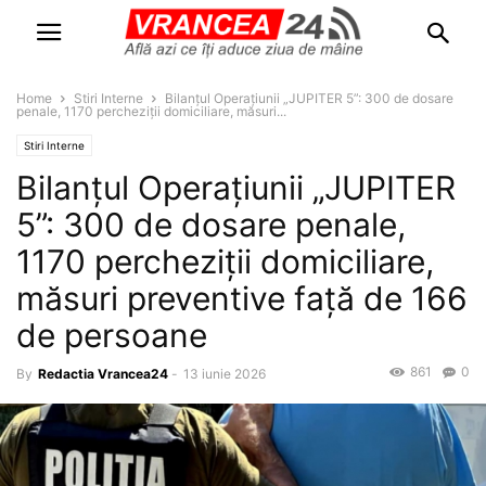
Home
Stiri Interne
Bilanțul Operațiunii „JUPITER 5”: 300 de dosare
penale, 1170 percheziții domiciliare, măsuri...
Stiri Interne
Bilanțul Operațiunii „JUPITER
5”: 300 de dosare penale,
1170 percheziții domiciliare,
măsuri preventive față de 166
de persoane
861
0
By
Redactia Vrancea24
-
13 iunie 2026