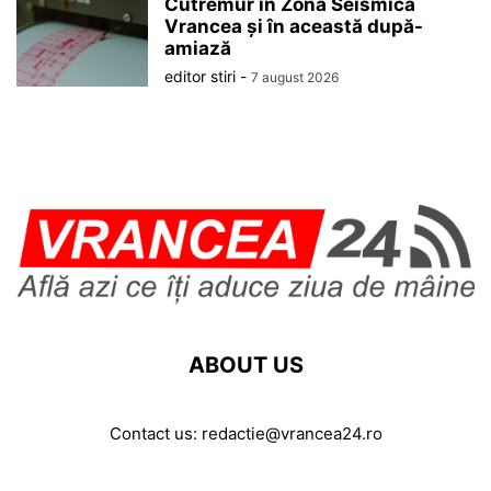
Cutremur în Zona Seismică
Vrancea și în această după-
amiază
editor stiri
-
7 august 2026
ABOUT US
Contact us:
redactie@vrancea24.ro