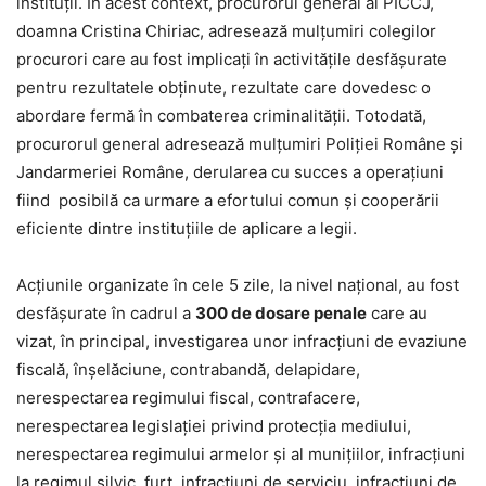
instituții. În acest context, procurorul general al PÎCCJ,
doamna Cristina Chiriac, adresează mulțumiri colegilor
procurori care au fost implicați în activitățile desfășurate
pentru rezultatele obținute, rezultate care dovedesc o
abordare fermă în combaterea criminalității. Totodată,
procurorul general adresează mulțumiri Poliției Române și
Jandarmeriei Române, derularea cu succes a operațiuni
fiind posibilă ca urmare a efortului comun și cooperării
eficiente dintre instituțiile de aplicare a legii.
Acțiunile organizate în cele 5 zile, la nivel național, au fost
desfășurate în cadrul a
300 de dosare penale
care au
vizat, în principal, investigarea unor infracțiuni de evaziune
fiscală, înșelăciune, contrabandă, delapidare,
nerespectarea regimului fiscal, contrafacere,
nerespectarea legislației privind protecția mediului,
nerespectarea regimului armelor și al munițiilor, infracțiuni
la regimul silvic, furt, infracțiuni de serviciu, infracțiuni de