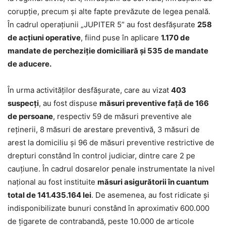
corupție, precum și alte fapte prevăzute de legea penală.
În cadrul operațiunii „JUPITER 5” au fost desfășurate
258
de acțiuni operative
, fiind puse în aplicare
1.170 de
mandate de percheziție domiciliară și 535 de mandate
de aducere.
În urma activităților desfășurate, care au vizat
403
suspecți
, au fost dispuse
măsuri preventive față de 166
de persoane
, respectiv 59 de măsuri preventive ale
reținerii, 8 măsuri de arestare preventivă, 3 măsuri de
arest la domiciliu și 96 de măsuri preventive restrictive de
drepturi constând în control judiciar, dintre care 2 pe
cauțiune. În cadrul dosarelor penale instrumentate la nivel
național au fost instituite
măsuri asigurătorii în cuantum
total de 141.435.164 lei
. De asemenea, au fost ridicate și
indisponibilizate bunuri constând în aproximativ 600.000
de țigarete de contrabandă, peste 10.000 de articole