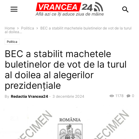
Home
Politica
BEC a stabilit machetele buletinelor de vot de la turul
al doilea...
Politica
BEC a stabilit machetele
buletinelor de vot de la turul
al doilea al alegerilor
prezidențiale
1178
0
By
Redactia Vrancea24
-
3 decembrie 2024