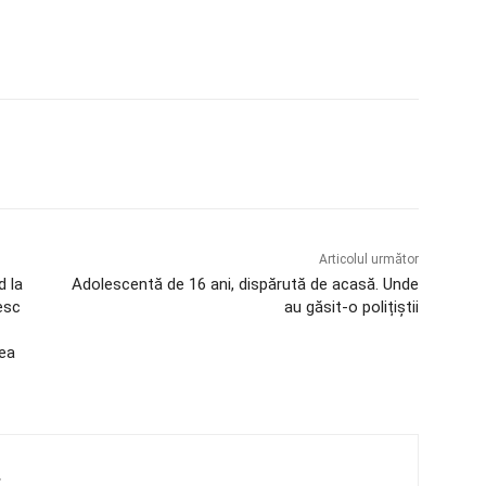
Articolul următor
d la
Adolescentă de 16 ani, dispărută de acasă. Unde
resc
au găsit-o polițiștii
dea
4