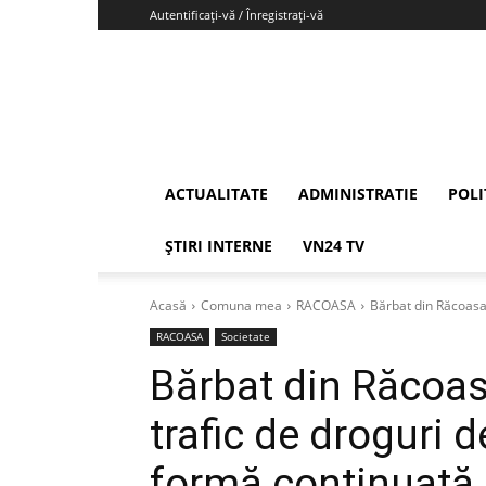
Autentificați-vă / Înregistrați-vă
Vrancea24
ACTUALITATE
ADMINISTRATIE
POLI
ȘTIRI INTERNE
VN24 TV
Acasă
Comuna mea
RACOASA
Bărbat din Răcoasa,
RACOASA
Societate
Bărbat din Răcoas
trafic de droguri d
formă continuată