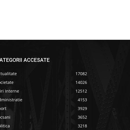
ATEGORII ACCESATE
tualitate
17082
cietate
14026
iri Interne
12512
ministratie
4153
port
3929
ocsani
3652
litica
3218