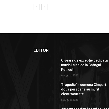
EDITOR
O seară de excepție dedicată
muzicii clasice la Crângul
Petrești
6 august 2026
Tragedie în comuna Cîmpuri:
două persoane au murit
electrocutate
6 august 2026