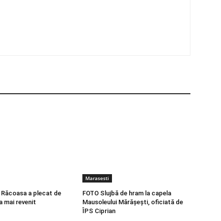
Marasesti
n Răcoasa a plecat de
FOTO Slujbă de hram la capela
a mai revenit
Mausoleului Mărășești, oficiată de
ÎPS Ciprian