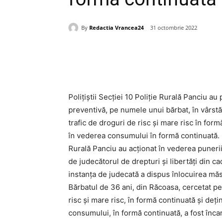
By
Redactia Vrancea24
31 octombrie 2022
Acțiune
Poliţiştii Secției 10 Poliție Rurală Panciu a
preventivă, pe numele unui bărbat, în vârstă
trafic de droguri de risc și mare risc în for
în vederea consumului în formă continuată. La
Rurală Panciu au acţionat în vederea puneri
de judecătorul de drepturi și libertăți din c
instanţa de judecată a dispus înlocuirea măsu
Bărbatul de 36 ani, din Răcoasa, cercetat pen
risc și mare risc, în formă continuată și deț
consumului, în formă continuată, a fost înca