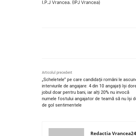
I.P.J Vrancea. (IPJ Vrancea)
Acțiune
Articolul precedent
„Scheletele” pe care candidații români le ascun
interviurile de angajare: 4 din 10 angajați își do
jobul doar pentru bani, iar alți 20% nu invocă
numele fostului angajator de teamă să nu își 
de gol sentimentele
Redactia Vrancea2