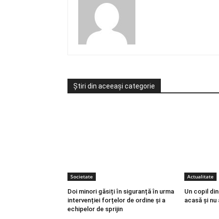
Știri din aceeași categorie
Societate
Actualitate
Doi minori găsiți în siguranță în urma
Un copil di
intervenției forțelor de ordine și a
acasă și nu 
echipelor de sprijin