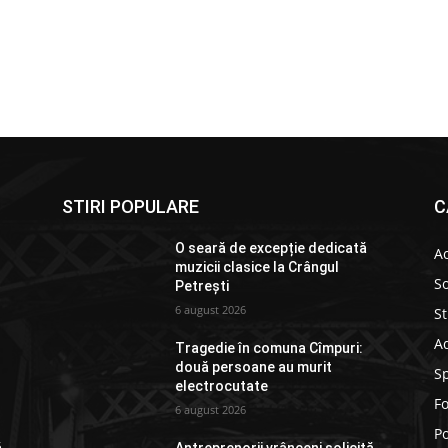
STIRI POPULARE
C
O seară de excepție dedicată
Ac
muzicii clasice la Crângul
So
Petrești
6 august 2026
St
Ad
Tragedie în comuna Cîmpuri:
două persoane au murit
S
electrocutate
F
6 august 2026
Po