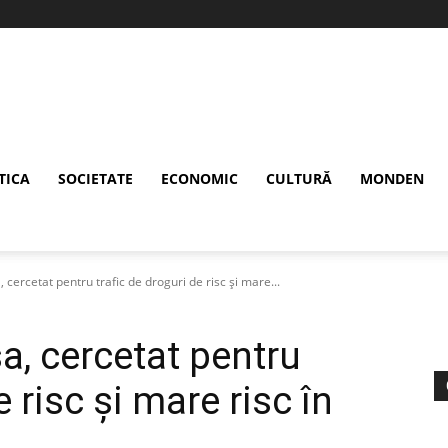
TICA
SOCIETATE
ECONOMIC
CULTURĂ
MONDEN
 cercetat pentru trafic de droguri de risc și mare...
a, cercetat pentru
e risc și mare risc în