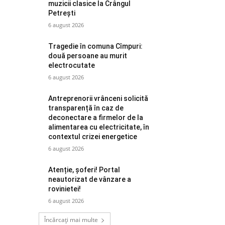
muzicii clasice la Crângul
Petrești
6 august 2026
Tragedie în comuna Cîmpuri:
două persoane au murit
electrocutate
6 august 2026
Antreprenorii vrânceni solicită
transparență în caz de
deconectare a firmelor de la
alimentarea cu electricitate, în
contextul crizei energetice
6 august 2026
Atenție, șoferi! Portal
neautorizat de vânzare a
rovinietei!
6 august 2026
Încărcați mai multe