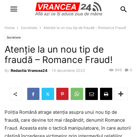
Home
Societate
Atenție la un nou tip de fraudă – Romance Fraud!
Societate
Atenție la un nou tip de
fraudă – Romance Fraud!
849
0
By
Redactia Vrancea24
-
13 decembrie 2023
Poliția Română atrage atenția asupra unui nou tip de
fraudă, care devine tot mai răspândit, denumit Romance
Fraud. Aceasta este o tactică manipulatoare, în care autorii
câștigă încrederea victimelor prin intermediul relațiilor