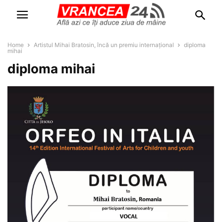
Home
Artistul Mihai Bratosin, încă un premiu internațional
diploma
mihai
diploma mihai