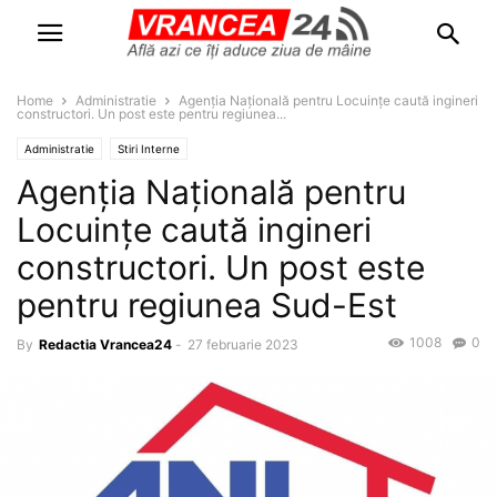
Home
Administratie
Agenția Națională pentru Locuințe caută ingineri
constructori. Un post este pentru regiunea...
Administratie
Stiri Interne
Agenția Națională pentru
Locuințe caută ingineri
constructori. Un post este
pentru regiunea Sud-Est
1008
0
By
Redactia Vrancea24
-
27 februarie 2023