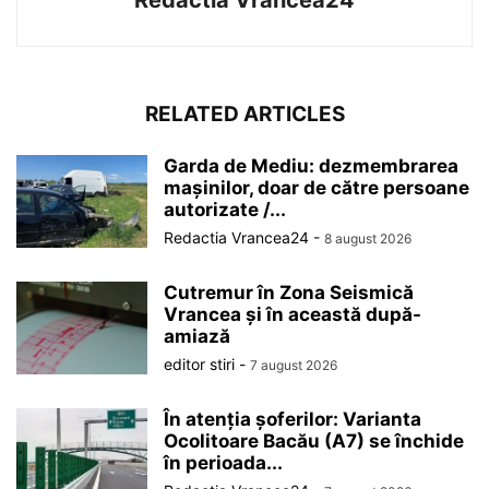
Redactia Vrancea24
RELATED ARTICLES
Garda de Mediu: dezmembrarea
mașinilor, doar de către persoane
autorizate /...
Redactia Vrancea24
-
8 august 2026
Cutremur în Zona Seismică
Vrancea și în această după-
amiază
editor stiri
-
7 august 2026
În atenția șoferilor: Varianta
Ocolitoare Bacău (A7) se închide
în perioada...