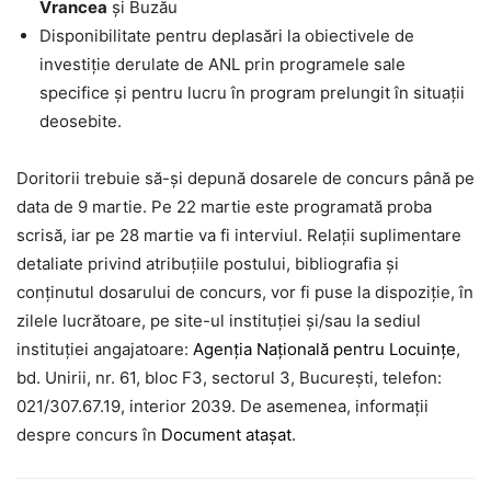
Vrancea
şi Buzău
Disponibilitate pentru deplasări la obiectivele de
investiţie derulate de ANL prin programele sale
specifice și pentru lucru în program prelungit în situații
deosebite.
Doritorii trebuie să-și depună dosarele de concurs până pe
data de 9 martie. Pe 22 martie este programată proba
scrisă, iar pe 28 martie va fi interviul. Relații suplimentare
detaliate privind atribuțiile postului, bibliografia și
conținutul dosarului de concurs, vor fi puse la dispoziție, în
zilele lucrătoare, pe site-ul instituției și/sau la sediul
instituției angajatoare:
Agenţia Naţională pentru Locuinţe
,
bd. Unirii, nr. 61, bloc F3, sectorul 3, București, telefon:
021/307.67.19, interior 2039. De asemenea, informații
despre concurs în
Document atașat
.