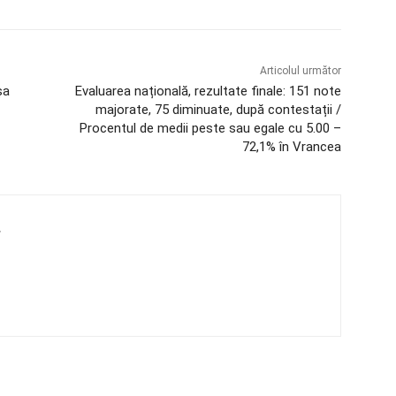
Articolul următor
șa
Evaluarea națională, rezultate finale: 151 note
majorate, 75 diminuate, după contestații /
Procentul de medii peste sau egale cu 5.00 –
72,1% în Vrancea
4