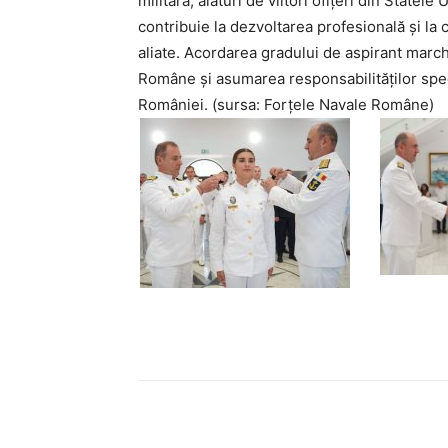
militară, alături de viitori ofițeri din Statel
contribuie la dezvoltarea profesională și la c
aliate. Acordarea gradului de aspirant march
Române și asumarea responsabilităților specifi
României. (sursa: Forțele Navale Române)
Acțiune