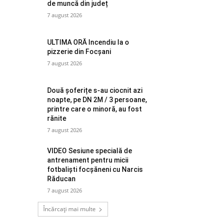
de muncă din județ
7 august 2026
ULTIMA ORĂ Incendiu la o
pizzerie din Focșani
7 august 2026
Două șoferițe s-au ciocnit azi
noapte, pe DN 2M / 3 persoane,
printre care o minoră, au fost
rănite
7 august 2026
VIDEO Sesiune specială de
antrenament pentru micii
fotbaliști focșăneni cu Narcis
Răducan
7 august 2026
Încărcați mai multe