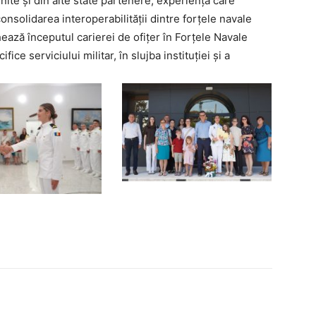
e Unite și din alte state partenere, experiență care
onsolidarea interoperabilității dintre forțele navale
ează începutul carierei de ofițer în Forțele Navale
ce serviciului militar, în slujba instituției și a