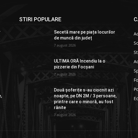
STIRI POPULARE
C
r
Secetă mare pe piața locurilor
Ac
de muncă din județ
So
7 august 2026
St
Ad
ULTIMA ORĂ Incendiu la o
pizzerie din Focșani
S
7 august 2026
F
Po
Două șoferițe s-au ciocnit azi
,
noapte, pe DN 2M / 3 persoane,
E
printre care o minoră, au fost
rănite
7 august 2026