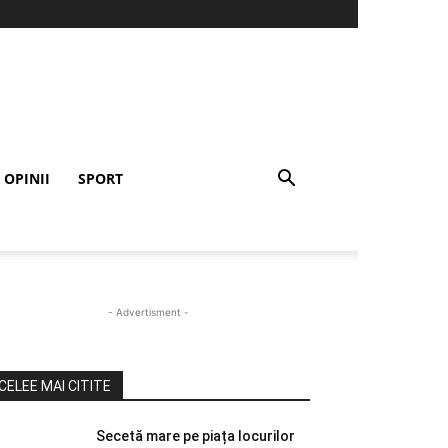
OPINII
SPORT
- Advertisment -
CELEE MAI CITITE
Secetă mare pe piața locurilor