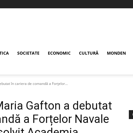
TICA
SOCIETATE
ECONOMIC
CULTURĂ
MONDEN
utat în cariera de comandă a Forțelor...
aria Gafton a debutat
andă a Forțelor Navale
solvit Academia