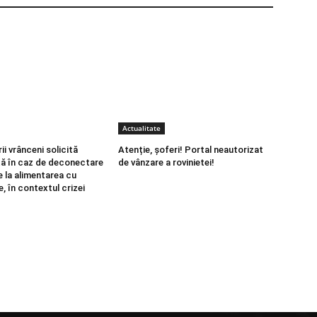
Actualitate
i vrânceni solicită
Atenție, șoferi! Portal neautorizat
ă în caz de deconectare
de vânzare a rovinietei!
e la alimentarea cu
e, în contextul crizei