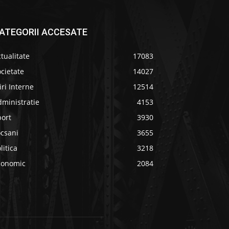
ATEGORII ACCESATE
tualitate
17083
cietate
14027
iri Interne
12514
ministratie
4153
port
3930
ocsani
3655
litica
3218
conomic
2084