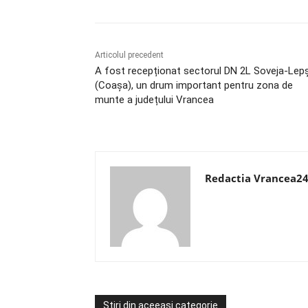
Articolul precedent
A fost recepționat sectorul DN 2L Soveja-Lep
(Coașa), un drum important pentru zona de
munte a județului Vrancea
Redactia Vrancea2
Știri din aceeași categorie