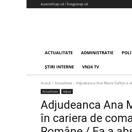
Autentificați-vă / Înregistrați-vă
Vrancea24
ACTUALITATE
ADMINISTRATIE
POLI
ȘTIRI INTERNE
VN24 TV
Acasă
Actualitate
Adjudeanca Ana Maria Gafton a deb
Actualitate
Adjud
Adjudeanca Ana M
în cariera de com
Române / Ea a ab