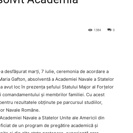
1384
0
s-a desfășurat marți, 7 iulie, ceremonia de acordare a
 Maria Gafton, absolventă a Academiei Navale a Statelor
a avut loc în prezența șefului Statului Major al Forțelor
ui comandamentului și membrilor familiei. Cu acest
o pentru rezultatele obținute pe parcursul studiilor,
țelor Navale Române.
 Academiei Navale a Statelor Unite ale Americii din
ficiat de un program de pregătire academică și