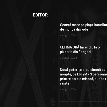
EDITOR
Secetă mare pe piața locurilo
de muncă din județ
7 august 2026
ULTIMA ORĂ Incendiu la o
pizzerie din Focșani
7 august 2026
Două șoferițe s-au ciocnit azi
noapte, pe DN 2M / 3 persoane
printre care o minoră, au fost
rănite
7 august 2026