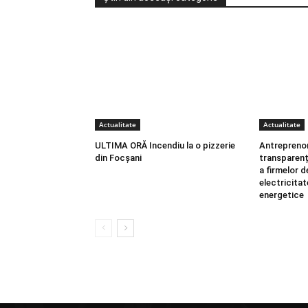
Actualitate
Actualitate
ULTIMA ORĂ Incendiu la o pizzerie
Antreprenori
din Focșani
transparenț
a firmelor d
electricitat
energetice