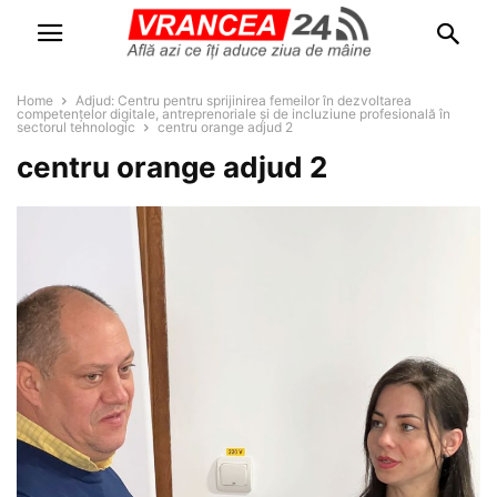
Home
Adjud: Centru pentru sprijinirea femeilor în dezvoltarea
competențelor digitale, antreprenoriale și de incluziune profesională în
sectorul tehnologic
centru orange adjud 2
centru orange adjud 2