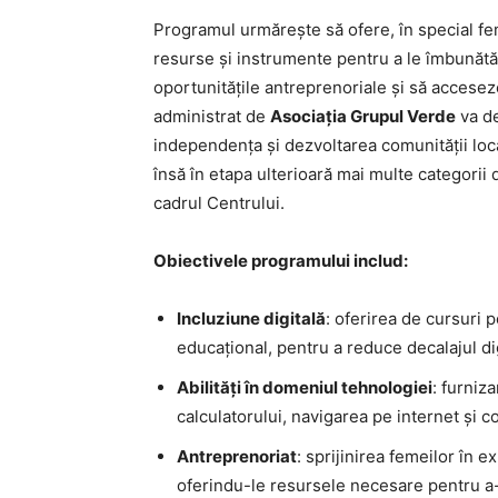
Programul urmărește să ofere, în special fe
resurse și instrumente pentru a le îmbunătăți 
oportunitățile antreprenoriale și să accesez
administrat de
Asociația Grupul Verde
va de
independența și dezvoltarea comunității lo
însă în etapa ulterioară mai multe categorii d
cadrul Centrului.
Obiectivele programului includ:
Incluziune digitală
: oferirea de cursuri 
educațional, pentru a reduce decalajul dig
Abilități în domeniul tehnologiei
: furniz
calculatorului, navigarea pe internet și
Antreprenoriat
: sprijinirea femeilor în e
oferindu-le resursele necesare pentru a-ș