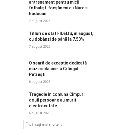
antrenament pentru micii
fotbaliști focșăneni cu Narcis
Răducan
7 august 2026
Titluri de stat FIDELIS, în august,
cu dobânzi de până la 7,50%
7 august 2026
O seară de excepție dedicată
muzicii clasice la Crângul
Petrești
6 august 2026
Tragedie în comuna Cîmpuri:
două persoane au murit
electrocutate
6 august 2026
Încărcați mai multe