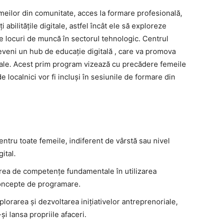
meilor din comunitate, acces la formare profesională,
abilitățile digitale, astfel încât ele să exploreze
e locuri de muncă în sectorul tehnologic. Centrul
veni un hub de educație digitală , care va promova
cale. Acest prim program vizează cu precădere femeile
e localnici vor fi incluși în sesiunile de formare din
pentru toate femeile, indiferent de vârstă sau nivel
ital.
area de competențe fundamentale în utilizarea
 concepte de programare.
xplorarea și dezvoltarea inițiativelor antreprenoriale,
i lansa propriile afaceri.