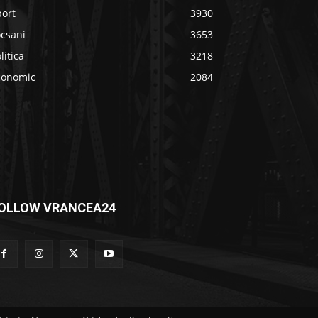
port
3930
ocsani
3653
litica
3218
conomic
2084
OLLOW VRANCEA24