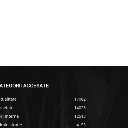
ATEGORII ACCESATE
tualitate
17082
cietate
14026
iri Interne
12513
ministratie
4153