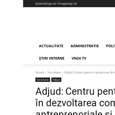
Autentificați-vă / Înregistrați-vă
Vrancea24
ACTUALITATE
ADMINISTRATIE
POLI
ȘTIRI INTERNE
VN24 TV
Acasă
Societate
Adjud: Centru pentru sprijinirea fem
Societate
Adjud
Adjud: Centru pent
în dezvoltarea com
antreprenoriale și