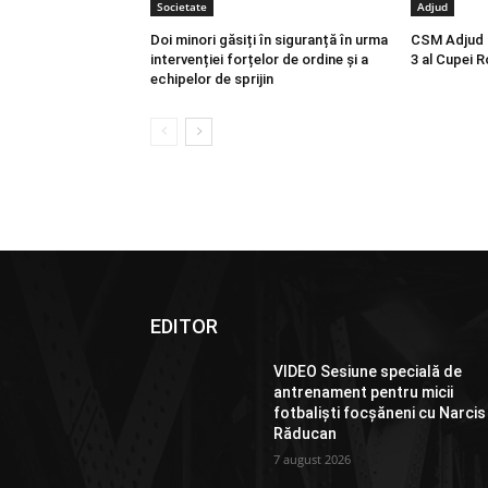
Societate
Adjud
Doi minori găsiți în siguranță în urma
CSM Adjud 19
intervenției forțelor de ordine și a
3 al Cupei R
echipelor de sprijin
EDITOR
VIDEO Sesiune specială de
antrenament pentru micii
fotbaliști focșăneni cu Narcis
Răducan
7 august 2026