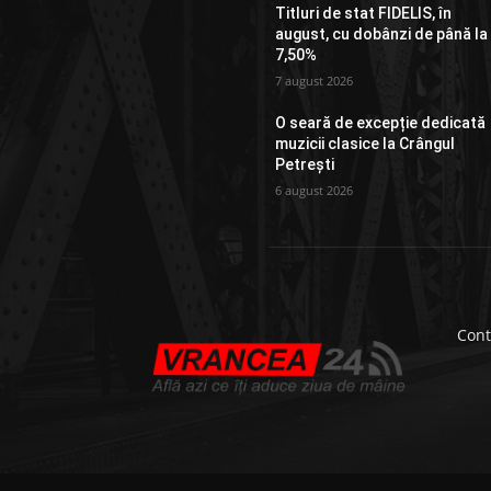
Titluri de stat FIDELIS, în
august, cu dobânzi de până la
7,50%
7 august 2026
O seară de excepție dedicată
muzicii clasice la Crângul
Petrești
6 august 2026
Cont