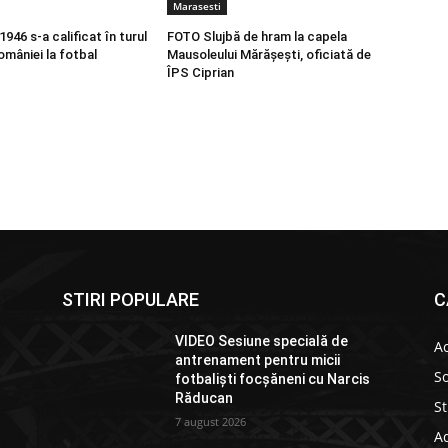
Marasesti
46 s-a calificat în turul
FOTO Slujbă de hram la capela
omâniei la fotbal
Mausoleului Mărășești, oficiată de
ÎPS Ciprian
STIRI POPULARE
C
VIDEO Sesiune specială de
Ac
antrenament pentru micii
So
fotbaliști focșăneni cu Narcis
Răducan
St
7 august 2026
Ad