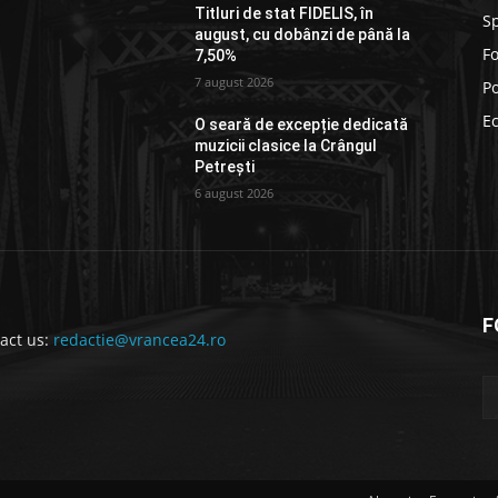
Titluri de stat FIDELIS, în
S
august, cu dobânzi de până la
F
7,50%
7 august 2026
Po
E
O seară de excepție dedicată
muzicii clasice la Crângul
Petrești
6 august 2026
F
act us:
redactie@vrancea24.ro