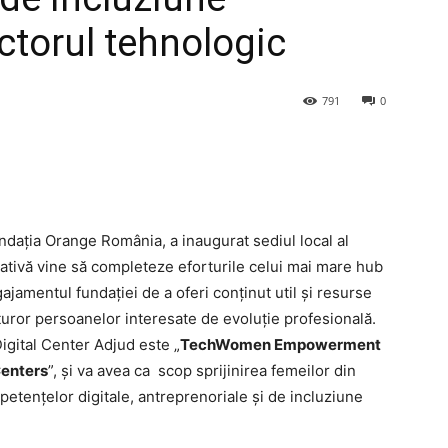
ctorul tehnologic
791
0
ndația Orange România, a inaugurat sediul local al
iativă vine să completeze eforturile celui mai mare hub
gajamentul fundației de a oferi conținut util și resurse
turor persoanelor interesate de evoluție profesională.
igital Center Adjud este „
TechWomen Empowerment
Centers
”, și va avea ca scop sprijinirea femeilor din
etențelor digitale, antreprenoriale și de incluziune