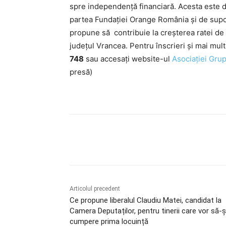
spre independență financiară. Acesta este d
partea Fundației Orange România și de suport
propune să contribuie la creșterea ratei de a
județul Vrancea. Pentru înscrieri și mai mul
748
sau accesați website-ul
Asociației Gru
presă)
Acțiune
Articolul precedent
Ce propune liberalul Claudiu Matei, candidat la
Camera Deputaților, pentru tinerii care vor să-ș
cumpere prima locuință