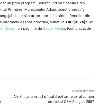
oar un prim program. Beneficiind de finanțare din
ul Primăriei Municipiului Adjud, acest proiect își
ngajabilitate și antreprenoriat în rândul femeilor din
te informații despre program, sunați la
+40 (0374) 962
pul Verde
., ori paginile de
Social
Media
. (comunicat de
Articolul următor
Alin Chița, anunțat oficial drept antrenor al echipei
i
de fotbal CSM Focșani 2007