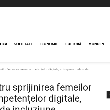
TICA
SOCIETATE
ECONOMIC
CULTURĂ
MONDEN
eilor în dezvoltarea competențelor digitale, antreprenoriale și de...
ru sprijinirea femeilor
petențelor digitale,
 de incluziune