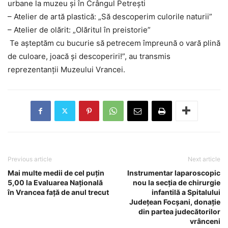
urbane la muzeu și în Crângul Petrești
– Atelier de artă plastică: „Să descoperim culorile naturii”
– Atelier de olărit: „Olăritul în preistorie”
Te așteptăm cu bucurie să petrecem împreună o vară plină
de culoare, joacă și descoperiri!”, au transmis
reprezentanții Muzeului Vrancei.
Previous article
Next article
Mai multe medii de cel puțin
Instrumentar laparoscopic
5,00 la Evaluarea Națională
nou la secția de chirurgie
în Vrancea față de anul trecut
infantilă a Spitalului
Județean Focșani, donație
din partea judecătorilor
vrânceni