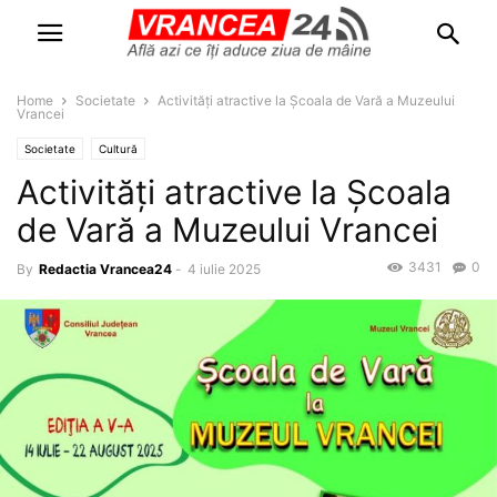
Home
Societate
Activități atractive la Școala de Vară a Muzeului
Vrancei
Societate
Cultură
Activități atractive la Școala
de Vară a Muzeului Vrancei
3431
0
By
Redactia Vrancea24
-
4 iulie 2025