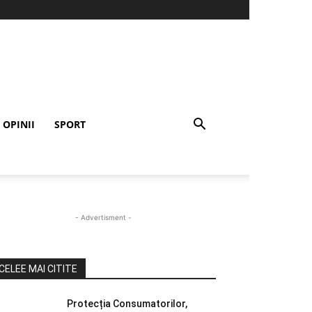
OPINII
SPORT
- Advertisment -
CELEE MAI CITITE
Protecția Consumatorilor,