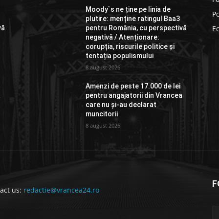
Moody`s ne ține pe linia de
Po
plutire: menține ratingul Baa3
vă
pentru România, cu perspectivă
E
negativă / Atenționare:
corupția, riscurile politice și
tentația populismului
8 august 2026
Amenzi de peste 17.000 de lei
a
pentru angajatorii din Vrancea
care nu și-au declarat
muncitorii
8 august 2026
F
act us:
redactie@vrancea24.ro