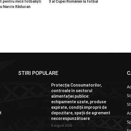
 pentru micii fotbaliști
3 al Cupei României la fotbal
u Narcis Răducan
STIRI POPULARE
C
Protecția Consumatorilor,
Ac
controale în sectorul
So
alimentației publice:
echipamente uzate, produse
St
expirate, condiții improprii de
Ad
t
depozitare, spații de agrement
necorespunzătoare
S
8 august 2026
F