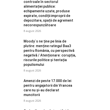
controale în sectorul
alimentației publice:
echipamente uzate, produse
expirate, condiții improprii de
depozitare, spații de agrement
necorespunzătoare
8 august 2026
Moody`s ne ține pe linia de
plutire: menține ratingul Baa3
pentru România, cu perspectivă
negativă / Atenționare: corupția,
riscurile politice și tentația
populismului
8 august 2026
Amenzi de peste 17.000 de lei
pentru angajatorii din Vrancea
care nu și-au declarat
muncitorii
8 august 2026