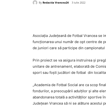
By
Redactia Vrancea24
3 iulie 2022
Acțiune
Asociația Județeană de Fotbal Vrancea se imp
funcționarea unui număr de opt centre de pr
de juniori care să participe din campionatul v
Prin proiect se va asigura instruirea și pre
unitare de antrenament, elaborată de Comis
sport sau foști jucători de fotbal din localita
„Academia de Fotbal Social are ca scop final 
fondurilor, a preocupării adulților și alte el
abandonarea totală a activităților sportive î
Județean Vrancea să ni se alăture acestui p