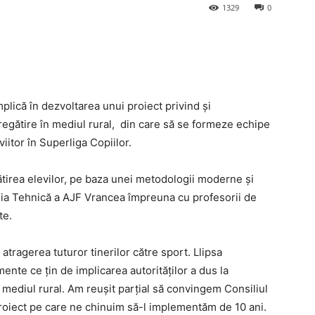
1329
0
lică în dezvoltarea unui proiect privind și
egătire în mediul rural, din care să se formeze echipe
iitor în Superliga Copiilor.
gătirea elevilor, pe baza unei metodologii moderne şi
ia Tehnică a AJF Vrancea împreuna cu profesorii de
te.
atragerea tuturor tinerilor către sport. Llipsa
emente ce țin de implicarea autorităților a dus la
n mediul rural. Am reușit parțial să convingem Consiliul
roiect pe care ne chinuim să-l implementăm de 10 ani.