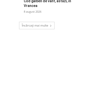
Cod galben de vânt, astăzi, în
Vrancea
8 august 2026
Încărcați mai multe