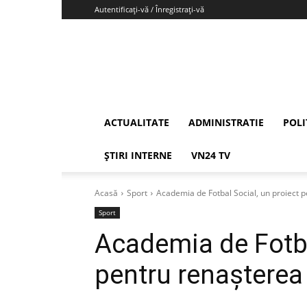
Autentificați-vă / Înregistrați-vă
Vrancea24
ACTUALITATE
ADMINISTRATIE
POLI
ȘTIRI INTERNE
VN24 TV
Acasă
Sport
Academia de Fotbal Social, un proiect 
Sport
Academia de Fotba
pentru renașterea