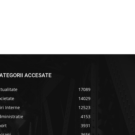
ATEGORII ACCESATE
tualitate
17089
cietate
14029
iri Interne
12523
ministratie
4153
port
3931
ocsani
3656