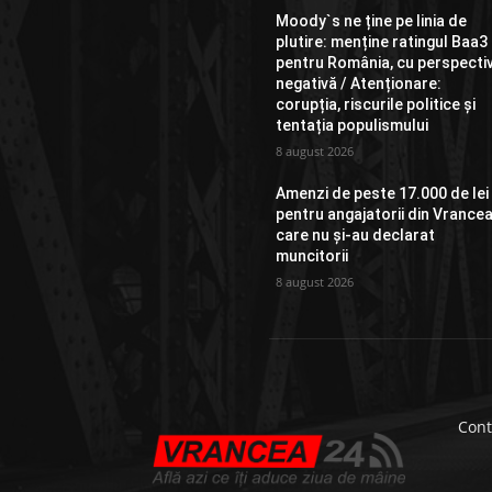
Moody`s ne ține pe linia de
plutire: menține ratingul Baa3
pentru România, cu perspecti
negativă / Atenționare:
corupția, riscurile politice și
tentația populismului
8 august 2026
Amenzi de peste 17.000 de lei
pentru angajatorii din Vrance
care nu și-au declarat
muncitorii
8 august 2026
Cont