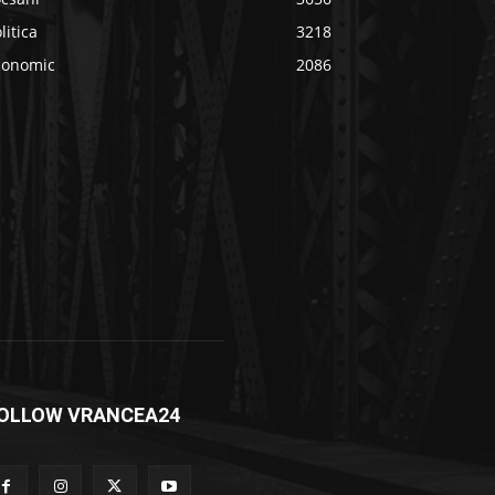
litica
3218
conomic
2086
OLLOW VRANCEA24