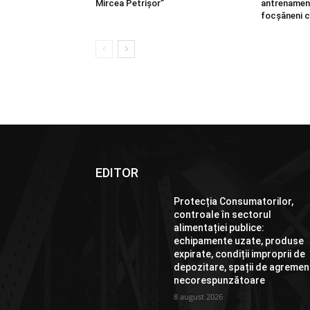
Mircea Petrișor”
antrenament
focșăneni c
EDITOR
Protecția Consumatorilor,
controale în sectorul
alimentației publice:
echipamente uzate, produse
expirate, condiții improprii de
depozitare, spații de agremen
necorespunzătoare
8 august 2026