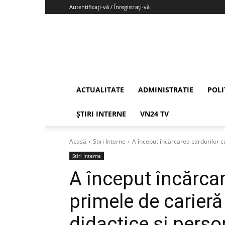
Autentificați-vă / Înregistrați-vă
Vrancea24
ACTUALITATE
ADMINISTRATIE
POLI
ȘTIRI INTERNE
VN24 TV
Acasă
Stiri Interne
A început încărcarea cardurilor cu
Stiri Interne
A început încărcar
primele de carieră
didactice şi person