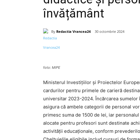
învățământ
By
Redactia Vrancea24
30 octombrie 2024
Acțiune
foto: MIPE
Ministerul Investițiilor și Proiectelor Euro
cardurilor pentru primele de carieră destinat
universitar 2023-2024. Încărcarea sumelor în
asigura că ambele categorii de personal vor p
primesc suma de 1500 de lei, iar personalul
alocate pentru profesori sunt destinate ach
activității educaționale, conform prevederil
Cheltuielile eligibile includ cursuri de for