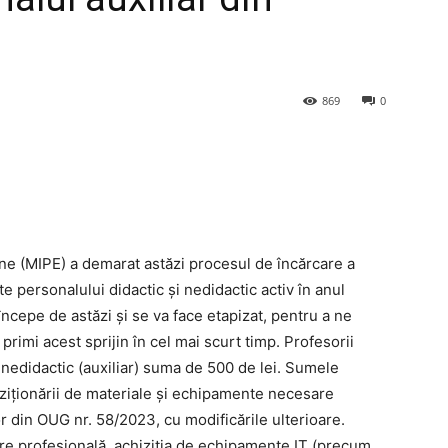
869
0
pene (MIPE) a demarat astăzi procesul de încărcare a
e personalului didactic și nedidactic activ în anul
cepe de astăzi și se va face etapizat, pentru a ne
rimi acest sprijin în cel mai scurt timp. Profesorii
 nedidactic (auxiliar) suma de 500 de lei. Sumele
iziționării de materiale și echipamente necesare
or din OUG nr. 58/2023, cu modificările ulterioare.
mare profesională, achiziția de echipamente IT (precum