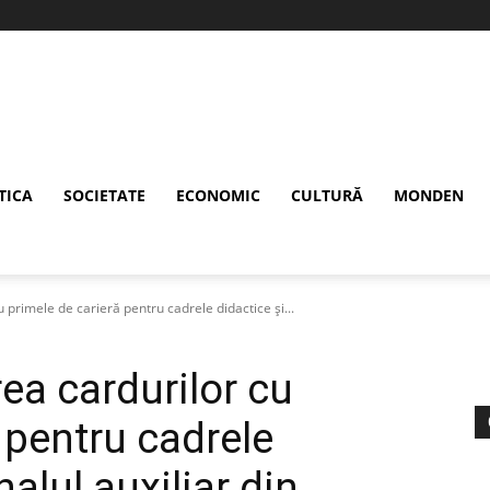
TICA
SOCIETATE
ECONOMIC
CULTURĂ
MONDEN
 primele de carieră pentru cadrele didactice şi...
ea cardurilor cu
 pentru cadrele
alul auxiliar din