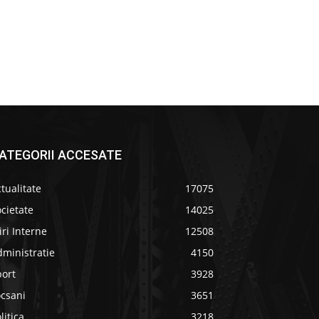
ATEGORII ACCESATE
tualitate
17075
cietate
14025
iri Interne
12508
ministratie
4150
port
3928
ocsani
3651
litica
3218