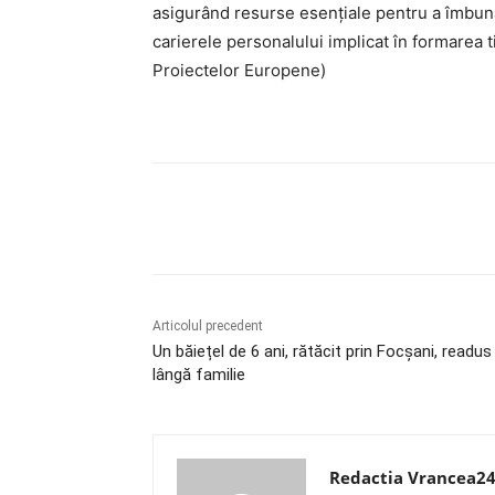
asigurând resurse esențiale pentru a îmbunătă
carierele personalului implicat în formarea ti
Proiectelor Europene)
Acțiune
Articolul precedent
Un băiețel de 6 ani, rătăcit prin Focșani, readus
lângă familie
Redactia Vrancea2