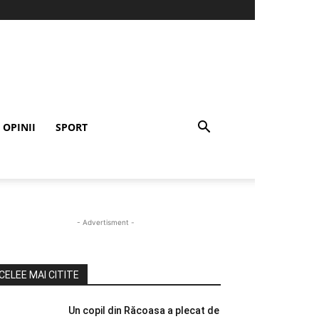
OPINII
SPORT
- Advertisment -
CELEE MAI CITITE
Un copil din Răcoasa a plecat de