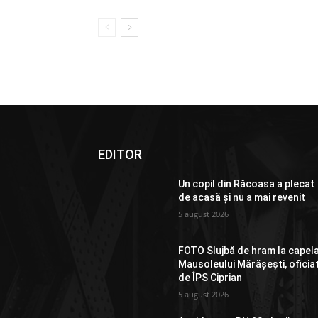
EDITOR
Un copil din Răcoasa a plecat
de acasă și nu a mai revenit
5 august 2026
FOTO Slujbă de hram la capel
Mausoleului Mărășești, oficia
de ÎPS Ciprian
5 august 2026