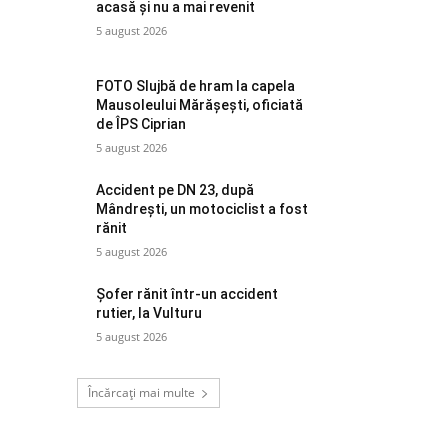
acasă și nu a mai revenit
5 august 2026
FOTO Slujbă de hram la capela
Mausoleului Mărășești, oficiată
de ÎPS Ciprian
5 august 2026
Accident pe DN 23, după
Mândrești, un motociclist a fost
rănit
5 august 2026
Șofer rănit într-un accident
rutier, la Vulturu
5 august 2026
Încărcați mai multe