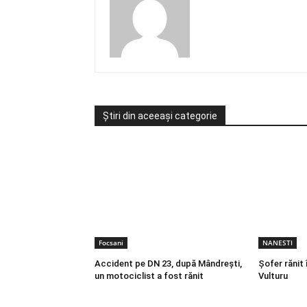
Știri din aceeași categorie
Focsani
NANESTI
Accident pe DN 23, după Mândrești,
Șofer rănit 
un motociclist a fost rănit
Vulturu