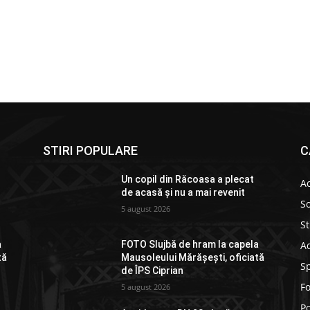
STIRI POPULARE
C
Un copil din Răcoasa a plecat
Ac
de acasă și nu a mai revenit
So
5 august 2026
St
Ad
a
FOTO Slujbă de hram la capela
tă
Mausoleului Mărășești, oficiată
S
de ÎPS Ciprian
F
5 august 2026
Po