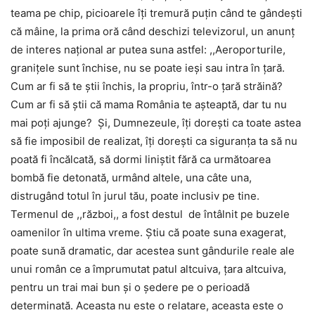
teama pe chip, picioarele îţi tremură puţin când te gândeşti
că mâine, la prima oră când deschizi televizorul, un anunţ
de interes naţional ar putea suna astfel: ,,Aeroporturile,
graniţele sunt închise, nu se poate ieşi sau intra în ţară.
Cum ar fi să te ştii închis, la propriu, într-o ţară străină?
Cum ar fi să ştii că mama România te aşteaptă, dar tu nu
mai poţi ajunge? Şi, Dumnezeule, îţi doreşti ca toate astea
să fie imposibil de realizat, îţi doreşti ca siguranţa ta să nu
poată fi încălcată, să dormi liniştit fără ca următoarea
bombă fie detonată, urmând altele, una câte una,
distrugând totul în jurul tău, poate inclusiv pe tine.
Termenul de ,,război,, a fost destul de întâlnit pe buzele
oamenilor în ultima vreme. Ştiu că poate suna exagerat,
poate sună dramatic, dar acestea sunt gândurile reale ale
unui român ce a împrumutat patul altcuiva, ţara altcuiva,
pentru un trai mai bun şi o şedere pe o perioadă
determinată. Aceasta nu este o relatare, aceasta este o