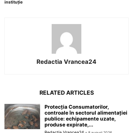
instituţie
Redactia Vrancea24
RELATED ARTICLES
Protecția Consumatorilor,
controale în sectorul alimentației
publice: echipamente uzate,
produse expirate,...
Redactia Vrancea24
-
8 august 2026