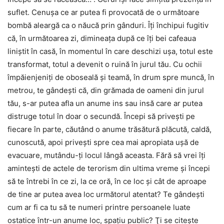
suflet. Cenuşa ce ar putea fi provocată de o următoare
bombă aleargă ca o năucă prin gânduri. Îţi închipui fugitiv
că, în următoarea zi, dimineaţa după ce îţi bei cafeaua
liniştit în casă, în momentul în care deschizi uşa, totul este
transformat, totul a devenit o ruină în jurul tău. Cu ochii
împăienjeniţi de oboseală şi teamă, în drum spre muncă, în
metrou, te gândeşti că, din grămada de oameni din jurul
tău, s-ar putea afla un anume ins sau insă care ar putea
distruge totul în doar o secundă. Începi să priveşti pe
fiecare în parte, căutând o anume trăsătură plăcută, caldă,
cunoscută, apoi priveşti spre cea mai apropiata uşă de
evacuare, mutându-ţi locul lângă aceasta. Fără să vrei îţi
aminteşti de actele de terorism din ultima vreme şi începi
să te întrebi în ce zi, la ce oră, în ce loc şi cât de aproape
de tine ar putea avea loc următorul atentat? Te gândeşti
cum ar fi ca tu să te numeri printre persoanele luate
ostatice într-un anume loc, spaţiu public? Ţi se citeşte