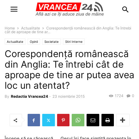
Home
Actualitate
Corespondenţă românească din Anglia: Te întrebi
cât de aproape de tine ar...
Actualitate
Opinii
Societate
Stiri Interne
Corespondenţă românească
din Anglia: Te întrebi cât de
aproape de tine ar putea avea
loc un atentat?
1724
0
By
Redactia Vrancea24
-
23 noiembrie 2015
Începe să se răcească… . Gerul îşi face simţită prezenţa în