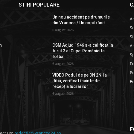
STIRI POPULARE
C
Un nou accident pe drumurile
Ac
din Vrancea / Un copil rănit
So
6 august 2026
St
Ad
n
CSM Adjud 1946 s-a calificat în
turul 3 al Cupei României la
S
fotbal
F
6 august 2026
Po
VIDEO Podul de pe DN 2N, la
Jitia, verificat înainte de
E
recepția lucrărilor
6 august 2026
F
act us:
redactie@vrancea24.ro