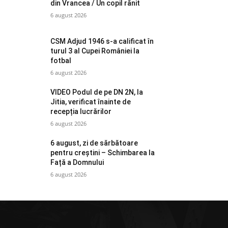
din Vrancea / Un copil rănit
6 august 2026
CSM Adjud 1946 s-a calificat în
turul 3 al Cupei României la
fotbal
6 august 2026
VIDEO Podul de pe DN 2N, la
Jitia, verificat înainte de
recepția lucrărilor
6 august 2026
6 august, zi de sărbătoare
pentru creștini – Schimbarea la
Față a Domnului
6 august 2026