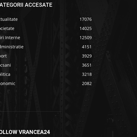
ATEGORII ACCESATE
tualitate
17076
cietate
14025
iri Interne
12509
ministratie
4151
port
3929
ocsani
3651
litica
3218
conomic
2082
OLLOW VRANCEA24