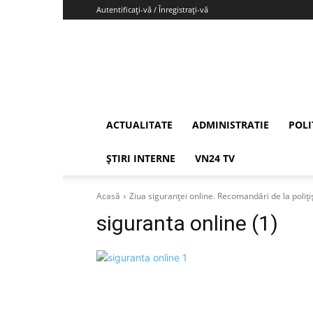
Autentificați-vă / Înregistrați-vă
Vrancea24
ACTUALITATE
ADMINISTRATIE
POLI
ȘTIRI INTERNE
VN24 TV
Acasă
Ziua siguranței online. Recomandări de la poliți
siguranta online (1)