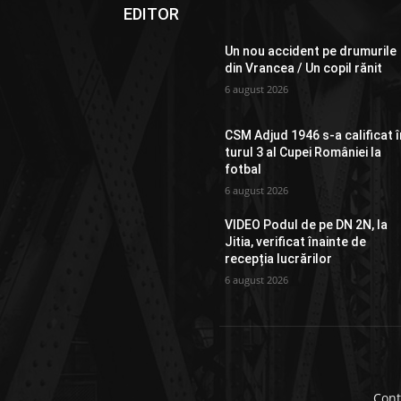
EDITOR
Un nou accident pe drumurile
din Vrancea / Un copil rănit
6 august 2026
CSM Adjud 1946 s-a calificat î
turul 3 al Cupei României la
fotbal
6 august 2026
VIDEO Podul de pe DN 2N, la
Jitia, verificat înainte de
recepția lucrărilor
6 august 2026
Cont