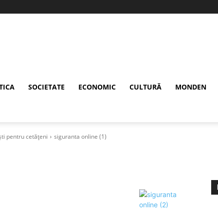
TICA
SOCIETATE
ECONOMIC
CULTURĂ
MONDEN
ști pentru cetățeni
siguranta online (1)