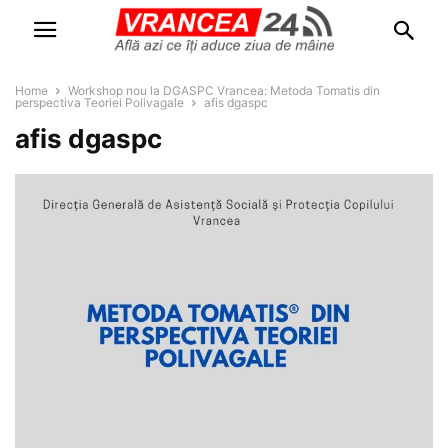
Home
Workshop nou la DGASPC Vrancea: Metoda Tomatis din
perspectiva Teoriei Polivagale
afis dgaspc
afis dgaspc