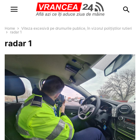
Home
Viteza excesivă pe drumurile publice, în vizorul polițiștilor rutieri
radar 1
radar 1