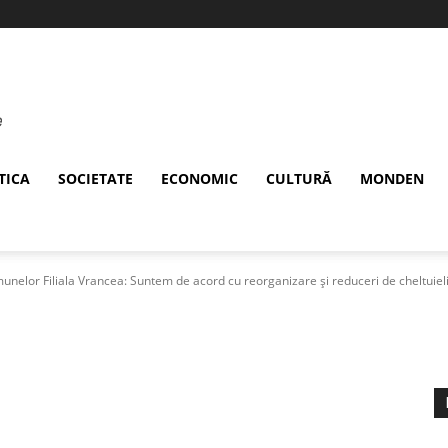
TICA
SOCIETATE
ECONOMIC
CULTURĂ
MONDEN
unelor Filiala Vrancea: Suntem de acord cu reorganizare și reduceri de cheltuiel