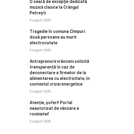
O seară de excepție dedicată
muzicii clasice la Crângul
Petrești
6 august 2026
Tragedie în comuna Cîmpuri:
două persoane au murit
electrocutate
6 august 2026
Antreprenorii vrânceni solicită
transparență în caz de
deconectare a firmelor de la
alimentarea cu electricitate, în
contextul crizei energetice
6 august 2026
Atenție, șoferi! Portal
neautorizat de vânzare a
rovinietei!
6 august 2026