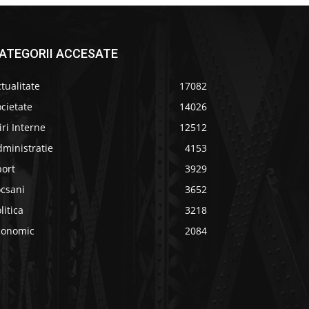
ATEGORII ACCESATE
tualitate
17082
cietate
14026
iri Interne
12512
ministratie
4153
port
3929
ocsani
3652
litica
3218
conomic
2084