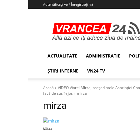
Autentificați-vă / Înregistrați-vă
Vrancea24
ACTUALITATE
ADMINISTRATIE
POLI
ȘTIRI INTERNE
VN24 TV
Acasă
VIDEO Viorel Mîrza, președintele Asociației Com
facă de sus în jos
mirza
mirza
Mîrza