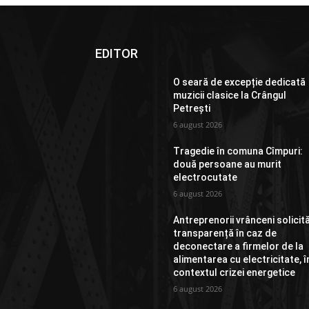
EDITOR
O seară de excepție dedicată
muzicii clasice la Crângul
Petrești
6 august 2026
Tragedie în comuna Cîmpuri:
două persoane au murit
electrocutate
6 august 2026
Antreprenorii vrânceni solicit
transparență în caz de
deconectare a firmelor de la
alimentarea cu electricitate, î
contextul crizei energetice
6 august 2026