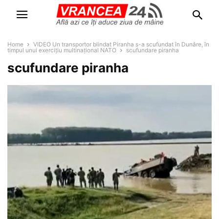
Home
VIDEO Un transportor blindat Piranha s-a scufundat în Dunăre, în
timpul unui exercițiu multinațional NATO
scufundare piranha
scufundare piranha