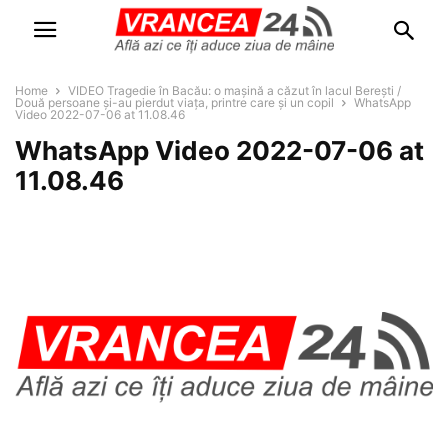
Home
VIDEO Tragedie în Bacău: o mașină a căzut în lacul Berești /
Două persoane și-au pierdut viața, printre care și un copil
WhatsApp
Video 2022-07-06 at 11.08.46
WhatsApp Video 2022-07-06 at
11.08.46