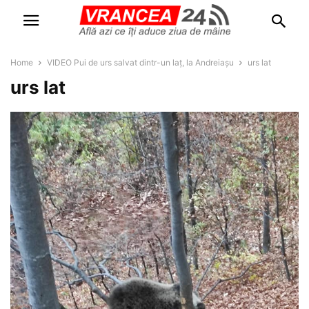
Home
VIDEO Pui de urs salvat dintr-un laț, la Andreiașu
urs lat
urs lat