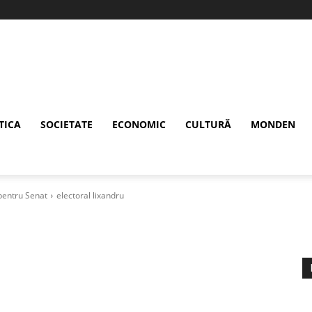
TICA
SOCIETATE
ECONOMIC
CULTURĂ
MONDEN
pentru Senat
electoral lixandru