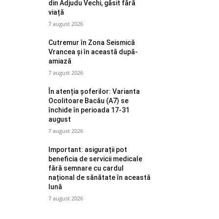
din Adjudu Vechi, găsit fără
viață
7 august 2026
Cutremur în Zona Seismică
Vrancea și în această după-
amiază
7 august 2026
În atenția șoferilor: Varianta
Ocolitoare Bacău (A7) se
închide în perioada 17-31
august
7 august 2026
Important: asigurații pot
beneficia de servicii medicale
fără semnare cu cardul
național de sănătate în această
lună
7 august 2026