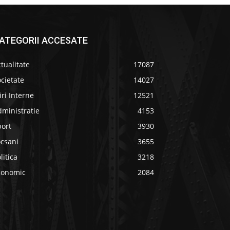
ATEGORII ACCESATE
tualitate
17087
cietate
14027
iri Interne
12521
ministratie
4153
port
3930
ocsani
3655
litica
3218
conomic
2084