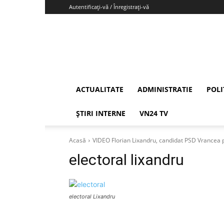
Autentificați-vă / Înregistrați-vă
Vrancea24
ACTUALITATE
ADMINISTRATIE
POLI
ȘTIRI INTERNE
VN24 TV
Acasă
VIDEO Florian Lixandru, candidat PSD Vrancea 
electoral lixandru
electoral Lixandru