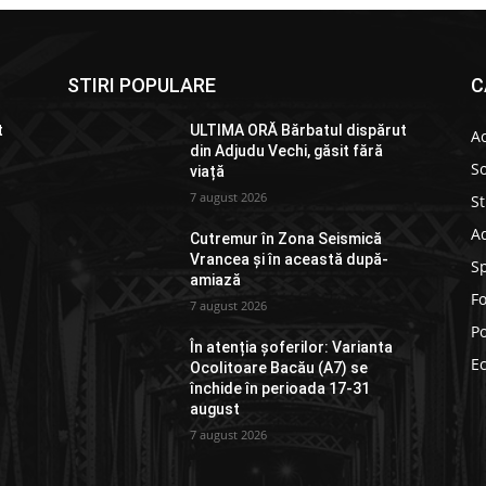
STIRI POPULARE
C
t
ULTIMA ORĂ Bărbatul dispărut
Ac
din Adjudu Vechi, găsit fără
So
viață
7 august 2026
St
Ad
Cutremur în Zona Seismică
Vrancea și în această după-
S
amiază
F
7 august 2026
Po
În atenția șoferilor: Varianta
E
Ocolitoare Bacău (A7) se
închide în perioada 17-31
august
7 august 2026