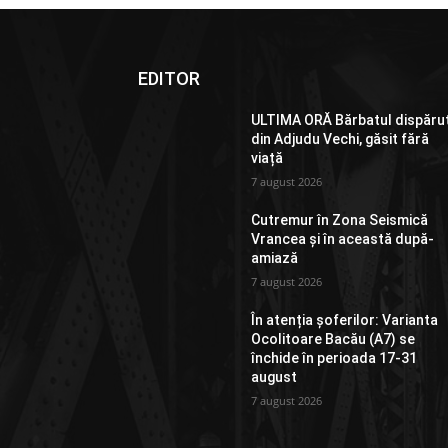
EDITOR
ULTIMA ORĂ Bărbatul dispăru
din Adjudu Vechi, găsit fără
viață
7 august 2026
Cutremur în Zona Seismică
Vrancea și în această după-
amiază
7 august 2026
În atenția șoferilor: Varianta
Ocolitoare Bacău (A7) se
închide în perioada 17-31
august
7 august 2026