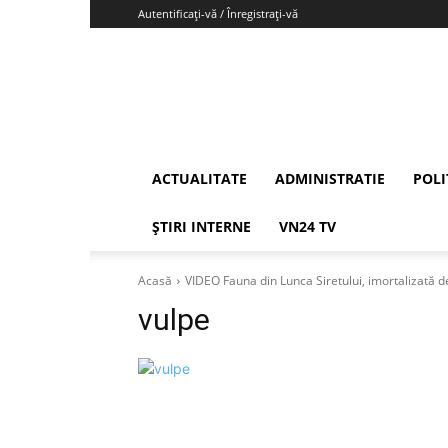
Autentificați-vă / Înregistrați-vă
Vrancea24
ACTUALITATE
ADMINISTRATIE
POLI
ȘTIRI INTERNE
VN24 TV
Acasă
VIDEO Fauna din Lunca Siretului, imortalizată
vulpe