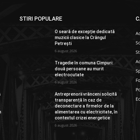
STIRI POPULARE
C
O seară de excepție dedicată
Ac
muzicii clasice la Crângul
So
Petrești
6 august 2026
St
Ad
Tragedie în comuna Cîmpuri:
două persoane au murit
S
electrocutate
F
6 august 2026
Po
ă
Antreprenorii vrânceni solicită
E
transparență în caz de
deconectare a firmelor de la
n
alimentarea cu electricitate, în
contextul crizei energetice
6 august 2026