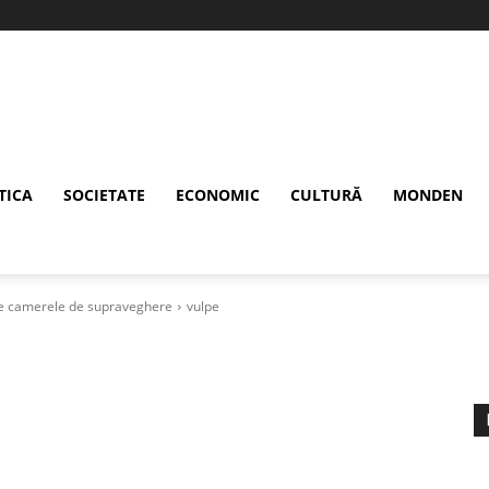
TICA
SOCIETATE
ECONOMIC
CULTURĂ
MONDEN
 de camerele de supraveghere
vulpe