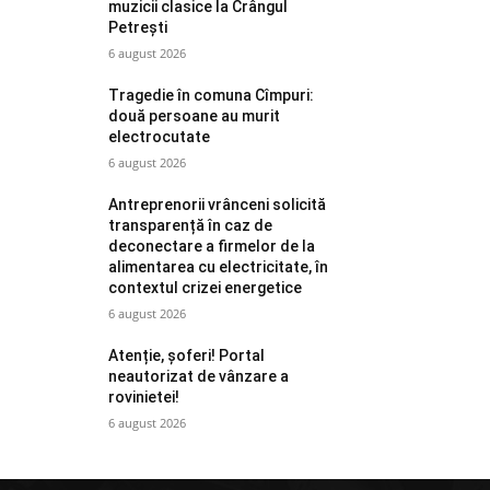
muzicii clasice la Crângul
Petrești
6 august 2026
Tragedie în comuna Cîmpuri:
două persoane au murit
electrocutate
6 august 2026
Antreprenorii vrânceni solicită
transparență în caz de
deconectare a firmelor de la
alimentarea cu electricitate, în
contextul crizei energetice
6 august 2026
Atenție, șoferi! Portal
neautorizat de vânzare a
rovinietei!
6 august 2026