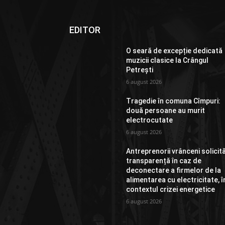
EDITOR
O seară de excepție dedicată
muzicii clasice la Crângul
Petrești
6 august 2026
Tragedie în comuna Cîmpuri:
două persoane au murit
electrocutate
6 august 2026
Antreprenorii vrânceni solicit
transparență în caz de
deconectare a firmelor de la
alimentarea cu electricitate, î
contextul crizei energetice
6 august 2026