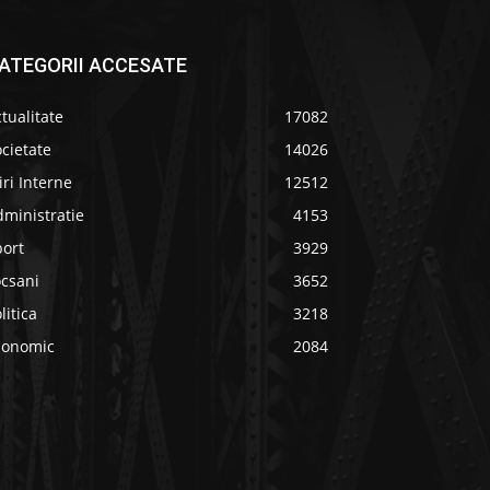
ATEGORII ACCESATE
tualitate
17082
cietate
14026
iri Interne
12512
ministratie
4153
port
3929
ocsani
3652
litica
3218
conomic
2084