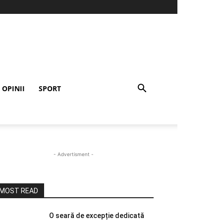
OPINII
SPORT
- Advertisment -
MOST READ
O seară de excepție dedicată