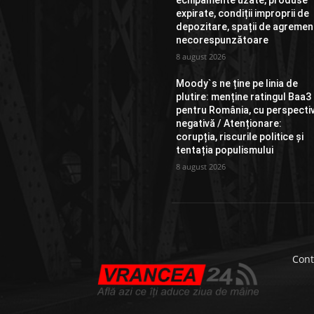
echipamente uzate, produse
expirate, condiții improprii de
depozitare, spații de agremen
necorespunzătoare
8 august 2026
Moody`s ne ține pe linia de
plutire: menține ratingul Baa3
pentru România, cu perspecti
negativă / Atenționare:
corupția, riscurile politice și
tentația populismului
8 august 2026
Cont