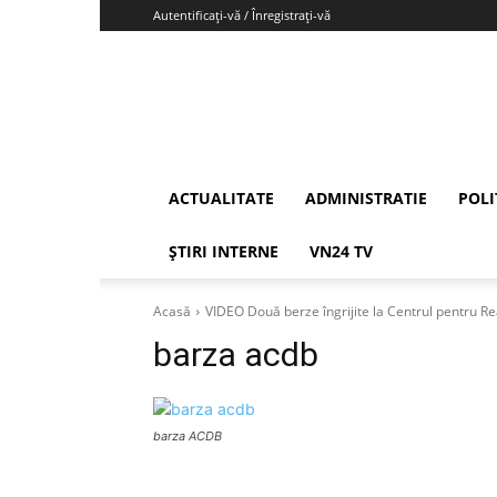
Autentificați-vă / Înregistrați-vă
Vrancea24
ACTUALITATE
ADMINISTRATIE
POLI
ȘTIRI INTERNE
VN24 TV
Acasă
VIDEO Două berze îngrijite la Centrul pentru Rea
barza acdb
barza ACDB