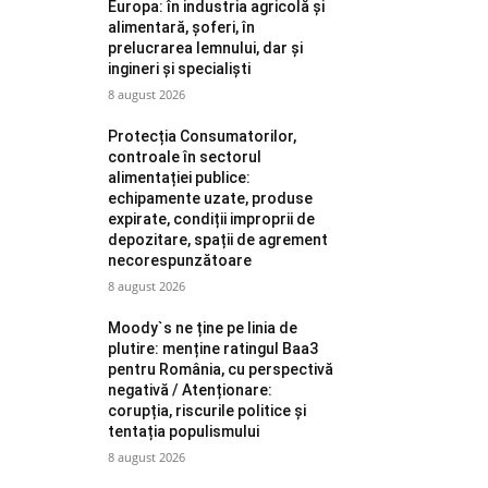
Europa: în industria agricolă și
alimentară, șoferi, în
prelucrarea lemnului, dar și
ingineri și specialiști
8 august 2026
Protecția Consumatorilor,
controale în sectorul
alimentației publice:
echipamente uzate, produse
expirate, condiții improprii de
depozitare, spații de agrement
necorespunzătoare
8 august 2026
Moody`s ne ține pe linia de
plutire: menține ratingul Baa3
pentru România, cu perspectivă
negativă / Atenționare:
corupția, riscurile politice și
tentația populismului
8 august 2026