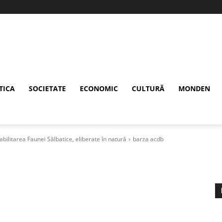
TICA
SOCIETATE
ECONOMIC
CULTURĂ
MONDEN
bilitarea Faunei Sălbatice, eliberate în natură
barza acdb