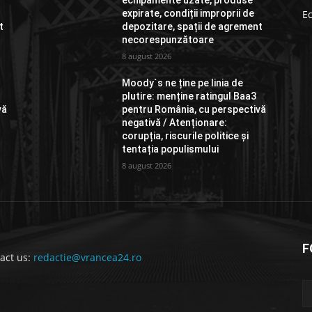
echipamente uzate, produse
expirate, condiții improprii de
E
t
depozitare, spații de agrement
necorespunzătoare
8 august 2026
Moody`s ne ține pe linia de
plutire: menține ratingul Baa3
vă
pentru România, cu perspectivă
negativă / Atenționare:
corupția, riscurile politice și
tentația populismului
8 august 2026
F
act us:
redactie@vrancea24.ro