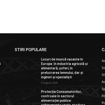
STIRI POPULARE
C
Locuri de muncă vacante în
Ac
i
Europa: în industria agricolă și
So
alimentară, șoferi, în
prelucrarea lemnului, dar și
St
ingineri și specialiști
Ad
8 august 2026
S
Protecția Consumatorilor,
F
controale în sectorul
alimentației publice:
Po