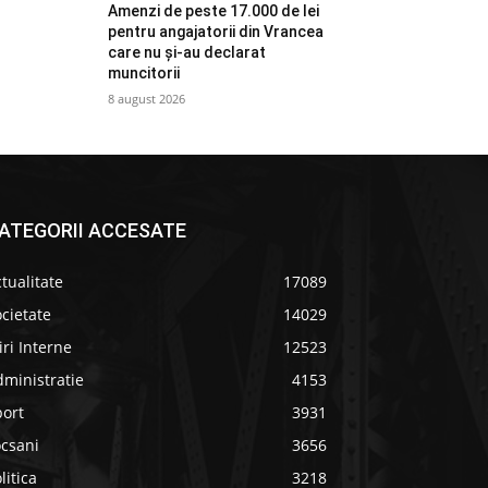
Amenzi de peste 17.000 de lei
pentru angajatorii din Vrancea
care nu și-au declarat
muncitorii
8 august 2026
ATEGORII ACCESATE
tualitate
17089
cietate
14029
iri Interne
12523
ministratie
4153
port
3931
ocsani
3656
litica
3218