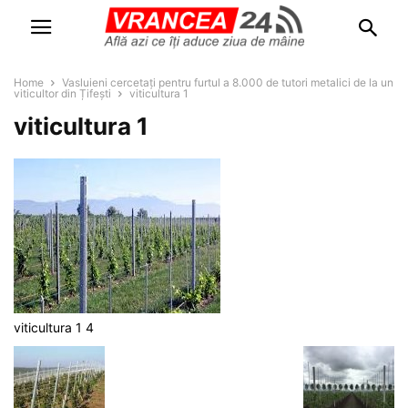
Home
Vasluieni cercetați pentru furtul a 8.000 de tutori metalici de la un
viticultor din Țifești
viticultura 1
viticultura 1
viticultura 1 4