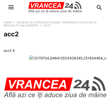
Home
Urmărire ca-n filme prin Focşani. Urmăritul le-a aruncat cu
bolovani în cap poliţiştilor
acc2
acc2
acc2 4