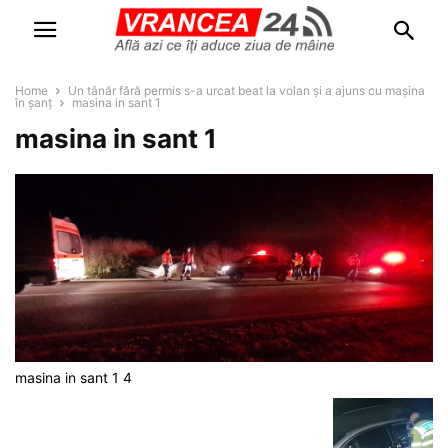
Home
Un tânăr fără permis s-a urcat beat la volan și a ajuns cu mașina
în șanț
masina in sant 1
masina in sant 1
masina in sant 1 4