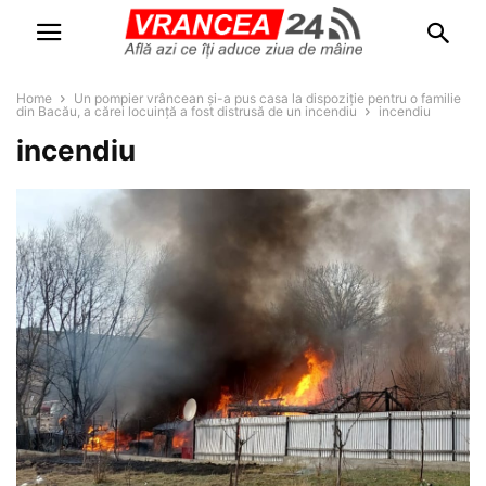
Home
Un pompier vrâncean și-a pus casa la dispoziție pentru o familie
din Bacău, a cărei locuință a fost distrusă de un incendiu
incendiu
incendiu