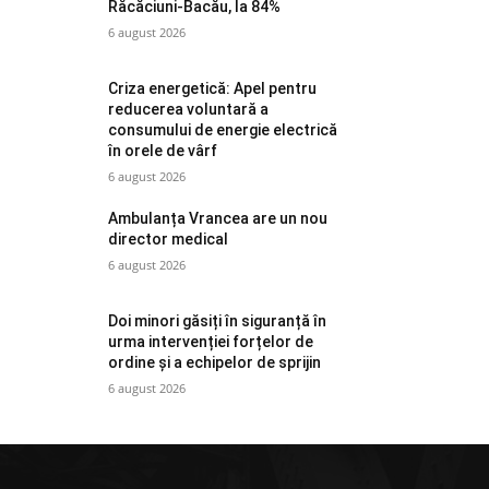
Răcăciuni-Bacău, la 84%
6 august 2026
Criza energetică: Apel pentru
reducerea voluntară a
consumului de energie electrică
în orele de vârf
6 august 2026
Ambulanța Vrancea are un nou
director medical
6 august 2026
Doi minori găsiți în siguranță în
urma intervenției forțelor de
ordine și a echipelor de sprijin
6 august 2026