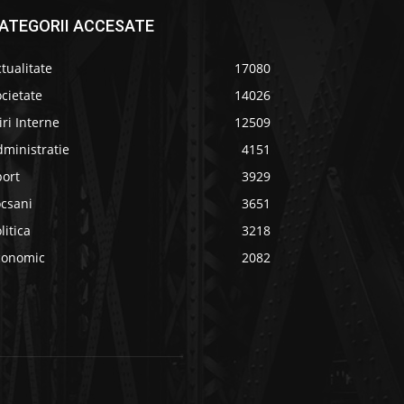
ATEGORII ACCESATE
tualitate
17080
cietate
14026
iri Interne
12509
ministratie
4151
port
3929
ocsani
3651
litica
3218
conomic
2082