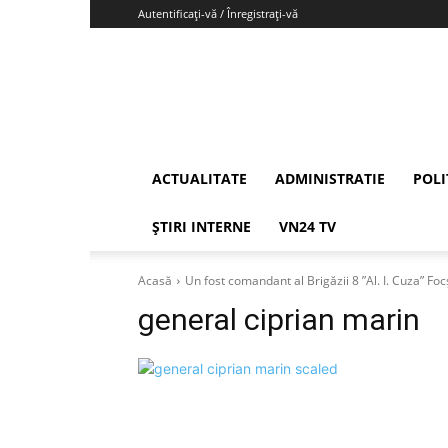
Autentificați-vă / Înregistrați-vă
Vrancea24
ACTUALITATE
ADMINISTRATIE
POLI
ȘTIRI INTERNE
VN24 TV
Acasă
Un fost comandant al Brigăzii 8 ”Al. I. Cuza” Foc
general ciprian marin