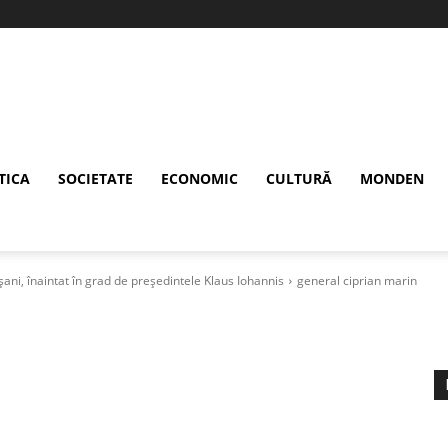
TICA
SOCIETATE
ECONOMIC
CULTURĂ
MONDEN
șani, înaintat în grad de președintele Klaus Iohannis
general ciprian marin