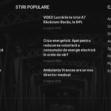
STIRI POPULARE
C
VIDEO Lucrările la lotul A7
Ac
Răcăciuni-Bacău, la 84%
So
6 august 2026
St
Ad
Criza energetică: Apel pentru
reducerea voluntară a
S
că
consumului de energie electrică
în orele de vârf
F
6 august 2026
Po
u
Ambulanța Vrancea are un nou
E
director medical
6 august 2026