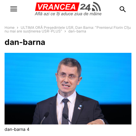
Home
ULTIMA ORĂ Președintele USR, Dan Barna: ”Premierul Florin Cîțu
nu mai are susținerea USR-PLUS”
dan-barna
dan-barna
dan-barna 4