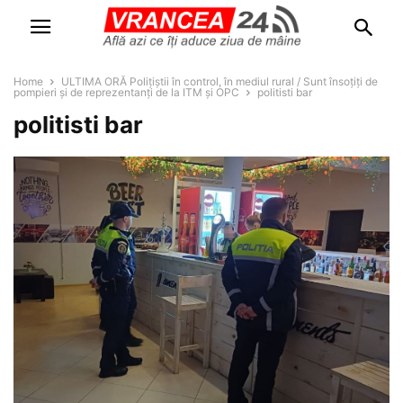
Home
ULTIMA ORĂ Polițiștii în control, în mediul rural / Sunt însoțiți de
pompieri și de reprezentanți de la ITM și OPC
politisti bar
politisti bar