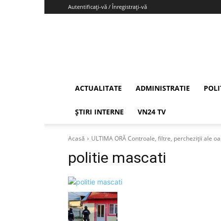
Autentificați-vă / Înregistrați-vă
Vrancea24
ACTUALITATE
ADMINISTRATIE
POLI
ȘTIRI INTERNE
VN24 TV
Acasă
ULTIMA ORĂ Controale, filtre, percheziții ale oa
politie mascati