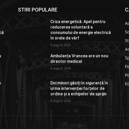
STIRI POPULARE
C
Criza energetică: Apel pentru
Ac
reducerea voluntară a
So
că
consumului de energie electrică
în orele de vârf
St
6 august 2026
Ad
u
Ambulanța Vrancea are un nou
S
director medical
F
6 august 2026
Po
n
Doi minori găsiți în siguranță în
E
urma intervenției forțelor de
ordine și a echipelor de sprijin
6 august 2026