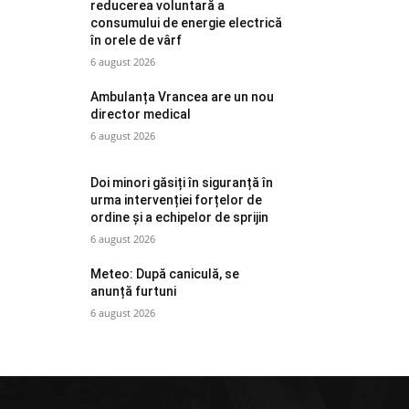
reducerea voluntară a
consumului de energie electrică
în orele de vârf
6 august 2026
Ambulanța Vrancea are un nou
director medical
6 august 2026
Doi minori găsiți în siguranță în
urma intervenției forțelor de
ordine și a echipelor de sprijin
6 august 2026
Meteo: După caniculă, se
anunță furtuni
6 august 2026