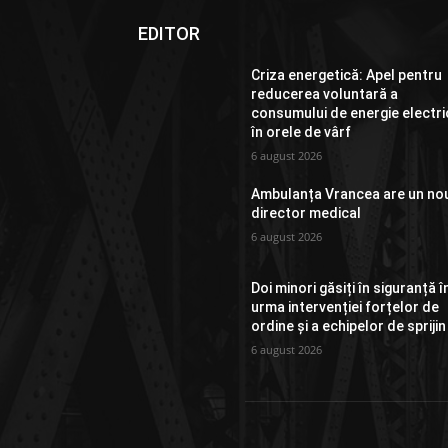
EDITOR
Criza energetică: Apel pentru
reducerea voluntară a
consumului de energie electri
în orele de vârf
6 august 2026
Ambulanța Vrancea are un no
director medical
6 august 2026
Doi minori găsiți în siguranță î
urma intervenției forțelor de
ordine și a echipelor de sprijin
6 august 2026