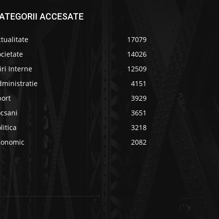
ATEGORII ACCESATE
tualitate
17079
cietate
14026
iri Interne
12509
ministratie
4151
port
3929
ocsani
3651
litica
3218
conomic
2082