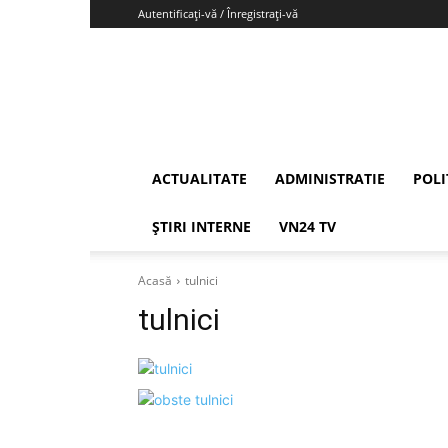
Autentificați-vă / Înregistrați-vă
Vrancea24
ACTUALITATE
ADMINISTRATIE
POLI
ȘTIRI INTERNE
VN24 TV
Acasă
tulnici
tulnici