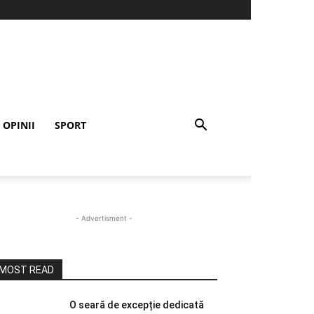
OPINII
SPORT
- Advertisment -
MOST READ
O seară de excepție dedicată