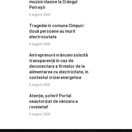
muzicii clasice la Crângul
Petrești
6 august 2026
Tragedie în comuna Cîmpuri:
două persoane au murit
electrocutate
6 august 2026
Antreprenorii vrânceni solicită
transparență în caz de
deconectare a firmelor de la
alimentarea cu electricitate, în
contextul crizei energetice
6 august 2026
Atenție, șoferi! Portal
neautorizat de vânzare a
rovinietei!
6 august 2026