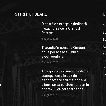
STIRI POPULARE
C
O seară de excepție dedicată
Ac
muzicii clasice la Crângul
So
Petrești
6 august 2026
St
Ad
Tragedie în comuna Cîmpuri:
două persoane au murit
S
electrocutate
F
6 august 2026
Po
ă
Antreprenorii vrânceni solicită
E
transparență în caz de
deconectare a firmelor de la
n
alimentarea cu electricitate, în
contextul crizei energetice
6 august 2026