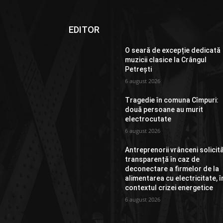
EDITOR
O seară de excepție dedicată
muzicii clasice la Crângul
Petrești
6 august 2026
Tragedie în comuna Cîmpuri:
două persoane au murit
electrocutate
6 august 2026
Antreprenorii vrânceni solicit
transparență în caz de
deconectare a firmelor de la
alimentarea cu electricitate, î
contextul crizei energetice
6 august 2026