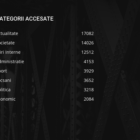
ATEGORII ACCESATE
tualitate
17082
cietate
14026
iri Interne
12512
ministratie
4153
port
3929
ocsani
3652
litica
3218
conomic
2084