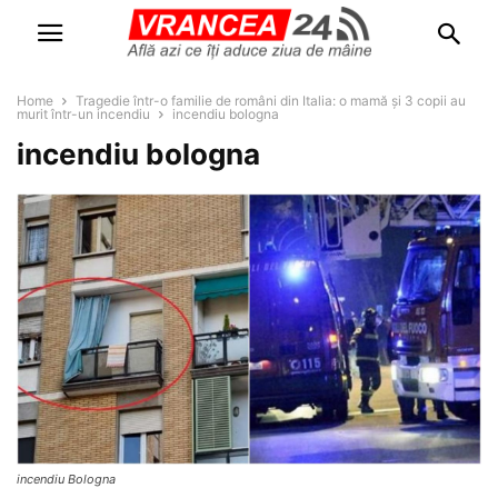
Home
Tragedie într-o familie de români din Italia: o mamă și 3 copii au
murit într-un incendiu
incendiu bologna
incendiu bologna
incendiu Bologna