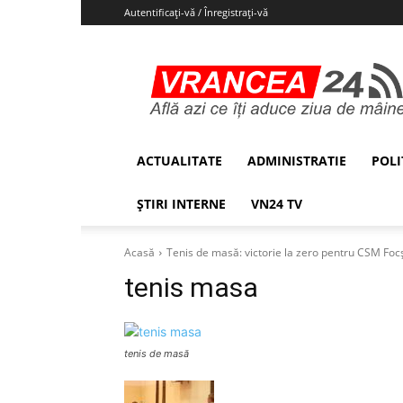
Autentificați-vă / Înregistrați-vă
Vrancea24
ACTUALITATE
ADMINISTRATIE
POLI
ȘTIRI INTERNE
VN24 TV
Acasă
Tenis de masă: victorie la zero pentru CSM Foc
tenis masa
tenis de masă