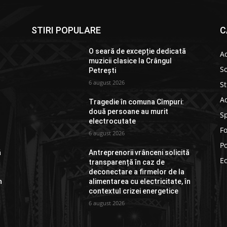
STIRI POPULARE
C
O seară de excepție dedicată
Ac
muzicii clasice la Crângul
So
Petrești
6 august 2026
St
Ad
Tragedie în comuna Cîmpuri:
două persoane au murit
S
electrocutate
F
6 august 2026
Po
ă
Antreprenorii vrânceni solicită
E
transparență în caz de
deconectare a firmelor de la
n
alimentarea cu electricitate, în
contextul crizei energetice
6 august 2026