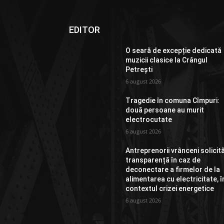
EDITOR
O seară de excepție dedicată
muzicii clasice la Crângul
Petrești
6 august 2026
Tragedie în comuna Cîmpuri:
două persoane au murit
electrocutate
6 august 2026
Antreprenorii vrânceni solicit
transparență în caz de
deconectare a firmelor de la
alimentarea cu electricitate, î
contextul crizei energetice
6 august 2026