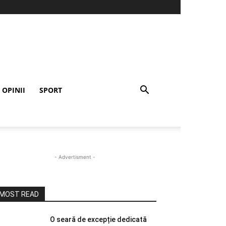
OPINII
SPORT
- Advertisment -
MOST READ
O seară de excepție dedicată