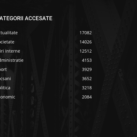
ATEGORII ACCESATE
tualitate
17082
cietate
14026
iri Interne
12512
ministratie
4153
port
3929
ocsani
3652
litica
3218
conomic
2084