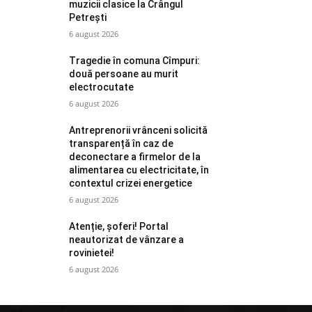
muzicii clasice la Crângul
Petrești
6 august 2026
Tragedie în comuna Cîmpuri:
două persoane au murit
electrocutate
6 august 2026
Antreprenorii vrânceni solicită
transparență în caz de
deconectare a firmelor de la
alimentarea cu electricitate, în
contextul crizei energetice
6 august 2026
Atenție, șoferi! Portal
neautorizat de vânzare a
rovinietei!
6 august 2026